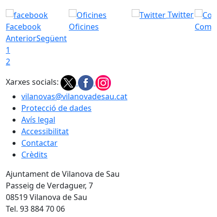
Twitter
Facebook
Oficines
Com a
Anterior
Següent
1
2
Xarxes socials:
vilanovas@vilanovadesau.cat
Protecció de dades
Avís legal
Accessibilitat
Contactar
Crèdits
Ajuntament de Vilanova de Sau
Passeig de Verdaguer, 7
08519 Vilanova de Sau
Tel. 93 884 70 06