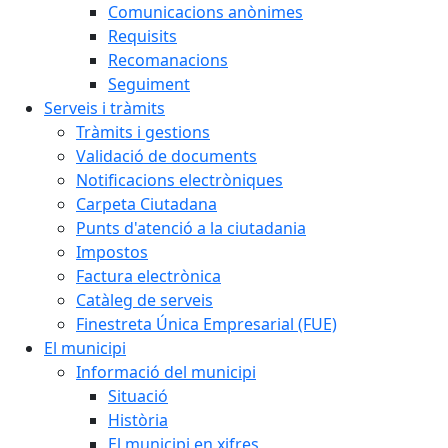
Comunicacions anònimes
Requisits
Recomanacions
Seguiment
Serveis i tràmits
Tràmits i gestions
Validació de documents
Notificacions electròniques
Carpeta Ciutadana
Punts d'atenció a la ciutadania
Impostos
Factura electrònica
Catàleg de serveis
Finestreta Única Empresarial (FUE)
El municipi
Informació del municipi
Situació
Història
El municipi en xifres