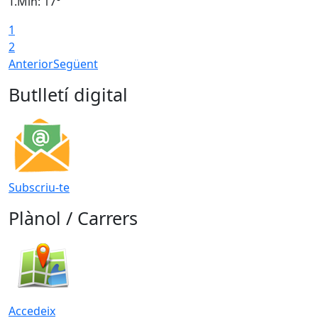
T.Min: 17°
T
1
T
2
Anterior
Següent
Butlletí digital
Subscriu-te
Plànol / Carrers
Accedeix