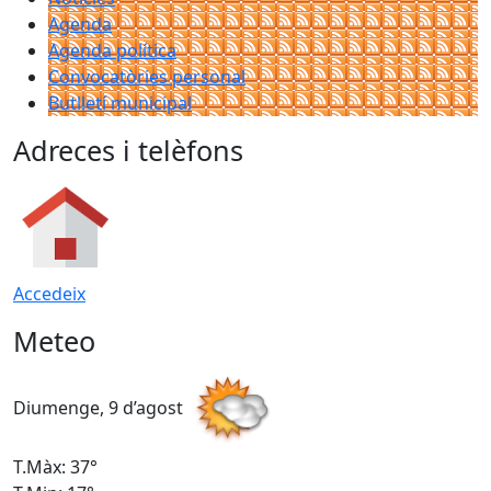
Agenda
Agenda política
Convocatòries personal
Butlletí municipal
Adreces i telèfons
Accedeix
Meteo
Diumenge, 9 d’agost
D
T.Màx: 37°
T