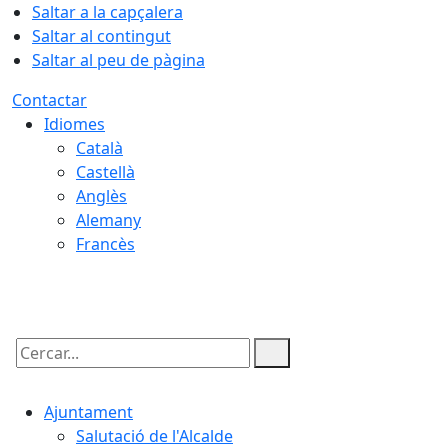
Saltar a la capçalera
Saltar al contingut
Saltar al peu de pàgina
Contactar
Idiomes
Català
Castellà
Anglès
Alemany
Francès
09.08.2026 | 11:13
Cercar:
Ajuntament
Salutació de l'Alcalde