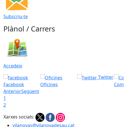
Subscriu-te
Plànol / Carrers
Accedeix
Twitter
Facebook
Oficines
Com a
Anterior
Següent
1
2
Xarxes socials:
vilanovas@vilanovadesau.cat