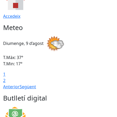
Accedeix
Meteo
Diumenge, 9 d’agost
D
T.Màx: 37°
T
T.Min: 17°
T
1
T
2
Anterior
Següent
Butlletí digital