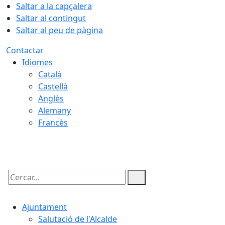
Saltar a la capçalera
Saltar al contingut
Saltar al peu de pàgina
Contactar
Idiomes
Català
Castellà
Anglès
Alemany
Francès
06.08.2026 | 22:13
Cercar:
Ajuntament
Salutació de l'Alcalde