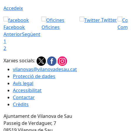
Accedeix
Twitter
Facebook
Oficines
Com a
Anterior
Següent
1
2
Xarxes socials:
vilanovas@vilanovadesau.cat
Protecció de dades
Avís legal
Accessibilitat
Contactar
Crèdits
Ajuntament de Vilanova de Sau
Passeig de Verdaguer, 7
08519 Vilanova de Sau