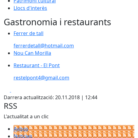
Patrimoni cultural
Llocs d'interès
Gastronomia i restaurants
Ferrer de tall
Ferrer de tall
ferrerdetall@hotmail.com
Nou Can Morilla
Nou Can Morilla
Restaurant - El Pont
Restaurant - El Pont
restelpont4@gmail.com
Facebook
X
Darrera actualització: 20.11.2018 | 12:44
RSS
L'actualitat a un clic
Avisos
Notícies