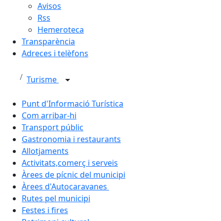
Avisos
Rss
Hemeroteca
Transparència
Adreces i telèfons
Turisme
Punt d'Informació Turística
Com arribar-hi
Transport públic
Gastronomia i restaurants
Allotjaments
Activitats,comerç i serveis
Àrees de pícnic del municipi
Àrees d'Autocaravanes
Rutes pel municipi
Festes i fires