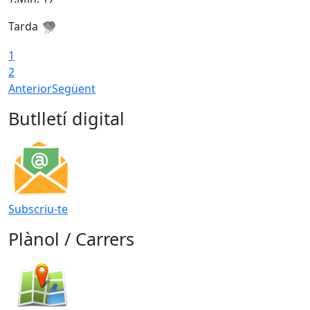
Tarda
T
1
2
Anterior
Següent
Butlletí digital
Subscriu-te
Plànol / Carrers