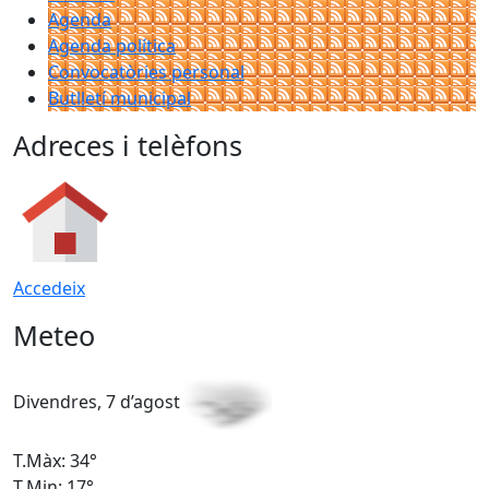
Agenda
Agenda política
Convocatòries personal
Butlletí municipal
Adreces i telèfons
Accedeix
Meteo
Divendres, 7 d’agost
D
T.Màx: 34°
T
T.Min: 17°
T