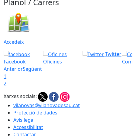
Plànol / Carrers
Accedeix
Twitter
Facebook
Oficines
Com a
Anterior
Següent
1
2
Xarxes socials:
vilanovas@vilanovadesau.cat
Protecció de dades
Avís legal
Accessibilitat
Contactar