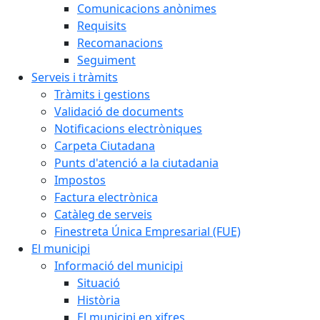
Comunicacions anònimes
Requisits
Recomanacions
Seguiment
Serveis i tràmits
Tràmits i gestions
Validació de documents
Notificacions electròniques
Carpeta Ciutadana
Punts d'atenció a la ciutadania
Impostos
Factura electrònica
Catàleg de serveis
Finestreta Única Empresarial (FUE)
El municipi
Informació del municipi
Situació
Història
El municipi en xifres