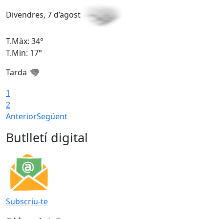
Divendres, 7 d’agost
D
T.Màx: 34°
T
T.Min: 17°
T
Tarda
T
1
2
Anterior
Següent
Butlletí digital
Subscriu-te