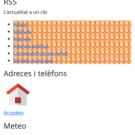
RSS
L'actualitat a un clic
Avisos
Notícies
Agenda
Agenda política
Convocatòries personal
Butlletí municipal
Adreces i telèfons
Accedeix
Meteo