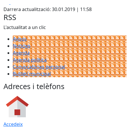
Facebook
X
Darrera actualització: 30.01.2019 | 11:58
RSS
L'actualitat a un clic
Avisos
Notícies
Agenda
Agenda política
Convocatòries personal
Butlletí municipal
Adreces i telèfons
Accedeix