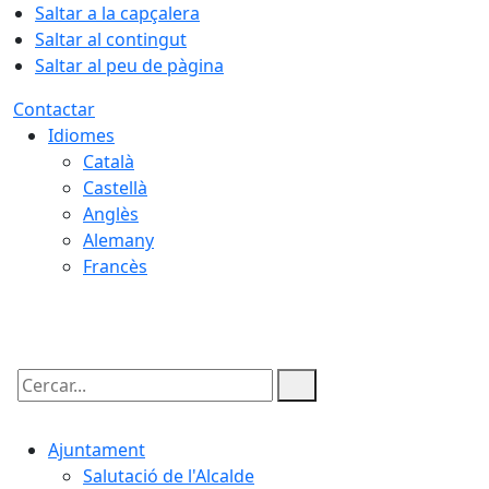
Saltar a la capçalera
Saltar al contingut
Saltar al peu de pàgina
Contactar
Idiomes
Català
Castellà
Anglès
Alemany
Francès
10.08.2026 | 20:03
Cercar:
Ajuntament
Salutació de l'Alcalde