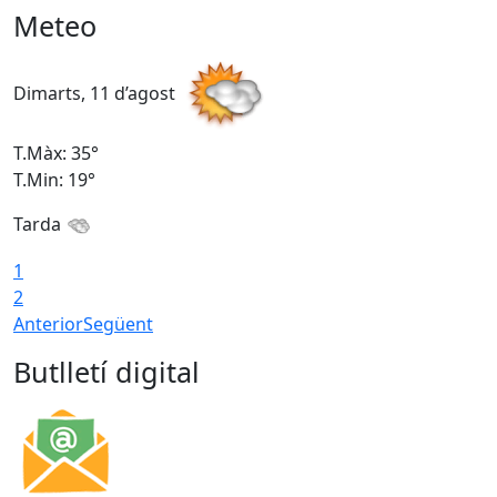
Meteo
Dimarts, 11 d’agost
D
T.Màx: 35°
T
T.Min: 19°
T
Tarda
T
1
2
Anterior
Següent
Butlletí digital