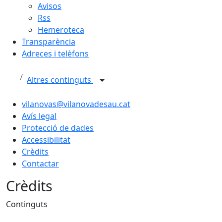
Avisos
Rss
Hemeroteca
Transparència
Adreces i telèfons
Altres continguts
vilanovas@vilanovadesau.cat
Avís legal
Protecció de dades
Accessibilitat
Crèdits
Contactar
Crèdits
Continguts