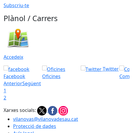
Subscriu-te
Plànol / Carrers
Accedeix
Twitter
Facebook
Oficines
Com a
Anterior
Següent
1
2
Xarxes socials:
vilanovas@vilanovadesau.cat
Protecció de dades