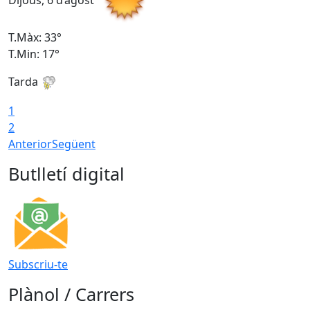
Dijous, 6 d’agost
D
T.Màx: 33°
T
T.Min: 17°
T
Tarda
T
1
2
Anterior
Següent
Butlletí digital
Subscriu-te
Plànol / Carrers