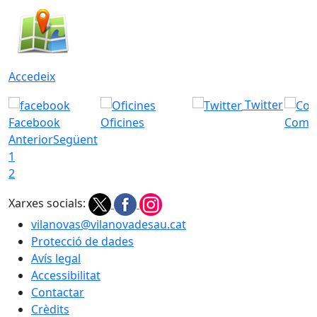
Accedeix
Twitter
Facebook
Oficines
Com a
Anterior
Següent
1
2
Xarxes socials:
vilanovas@vilanovadesau.cat
Protecció de dades
Avís legal
Accessibilitat
Contactar
Crèdits