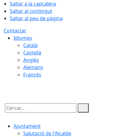
Saltar a la capçalera
Saltar al contingut
Saltar al peu de pàgina
Contactar
Idiomes
Català
Castellà
Anglès
Alemany
Francès
06.08.2026 | 03:40
Cercar:
Ajuntament
Salutació de l'Alcalde