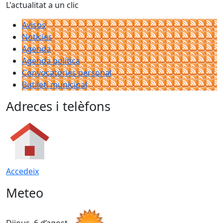
L'actualitat a un clic
Avisos
Notícies
Agenda
Agenda política
Convocatòries personal
Butlletí municipal
Adreces i telèfons
Accedeix
Meteo