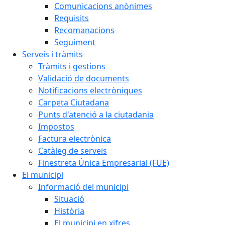
Comunicacions anònimes
Requisits
Recomanacions
Seguiment
Serveis i tràmits
Tràmits i gestions
Validació de documents
Notificacions electròniques
Carpeta Ciutadana
Punts d'atenció a la ciutadania
Impostos
Factura electrònica
Catàleg de serveis
Finestreta Única Empresarial (FUE)
El municipi
Informació del municipi
Situació
Història
El municipi en xifres