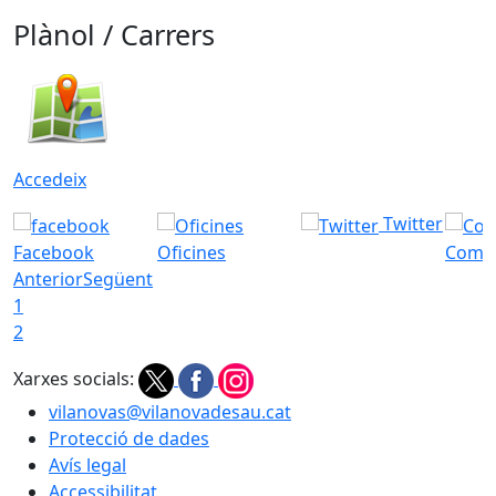
Plànol / Carrers
Accedeix
Twitter
Facebook
Oficines
Com a
Anterior
Següent
1
2
Xarxes socials:
vilanovas@vilanovadesau.cat
Protecció de dades
Avís legal
Accessibilitat