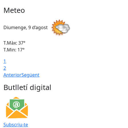
Meteo
Diumenge, 9 d’agost
D
T.Màx: 37°
T
T.Min: 17°
T
1
T
2
Anterior
Següent
Butlletí digital
Subscriu-te