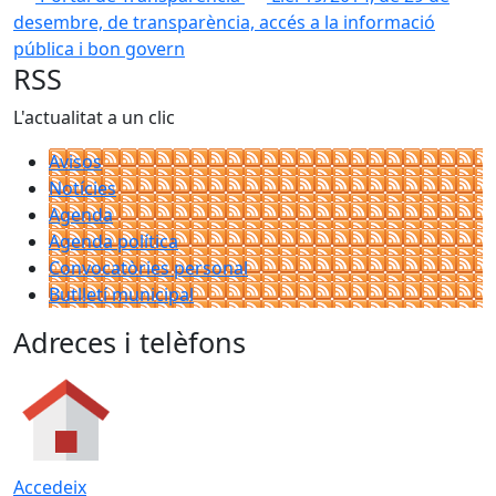
desembre, de transparència, accés a la informació
pública i bon govern
RSS
L'actualitat a un clic
Avisos
Notícies
Agenda
Agenda política
Convocatòries personal
Butlletí municipal
Adreces i telèfons
Accedeix