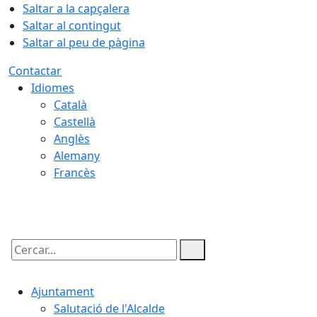
Saltar a la capçalera
Saltar al contingut
Saltar al peu de pàgina
Contactar
Idiomes
Català
Castellà
Anglès
Alemany
Francès
09.08.2026 | 01:53
Cercar:
Ajuntament
Salutació de l'Alcalde