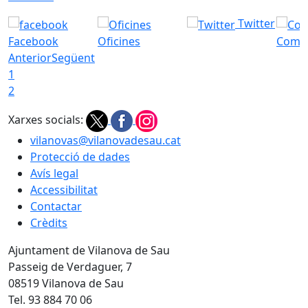
Twitter
Facebook
Oficines
Com a
Anterior
Següent
1
2
Xarxes socials:
vilanovas@vilanovadesau.cat
Protecció de dades
Avís legal
Accessibilitat
Contactar
Crèdits
Ajuntament de Vilanova de Sau
Passeig de Verdaguer, 7
08519 Vilanova de Sau
Tel. 93 884 70 06