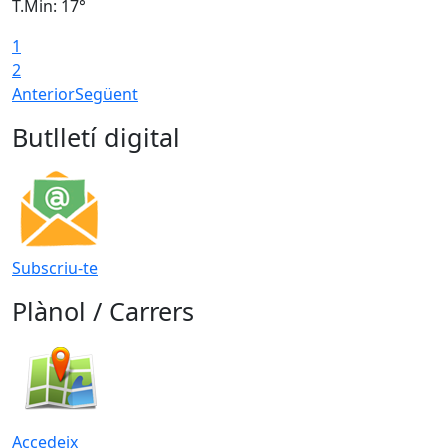
T.Min: 17°
T
1
T
2
Anterior
Següent
Butlletí digital
Subscriu-te
Plànol / Carrers
Accedeix