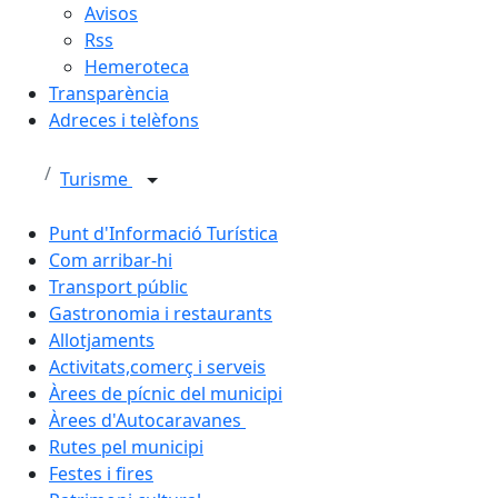
Avisos
Rss
Hemeroteca
Transparència
Adreces i telèfons
Turisme
Punt d'Informació Turística
Com arribar-hi
Transport públic
Gastronomia i restaurants
Allotjaments
Activitats,comerç i serveis
Àrees de pícnic del municipi
Àrees d'Autocaravanes
Rutes pel municipi
Festes i fires