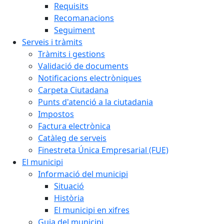
Requisits
Recomanacions
Seguiment
Serveis i tràmits
Tràmits i gestions
Validació de documents
Notificacions electròniques
Carpeta Ciutadana
Punts d'atenció a la ciutadania
Impostos
Factura electrònica
Catàleg de serveis
Finestreta Única Empresarial (FUE)
El municipi
Informació del municipi
Situació
Història
El municipi en xifres
Guia del municipi