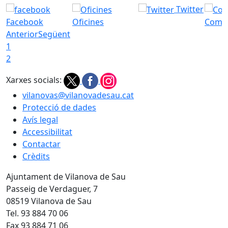
Twitter
Facebook
Oficines
Com a
Anterior
Següent
1
2
Xarxes socials:
vilanovas@vilanovadesau.cat
Protecció de dades
Avís legal
Accessibilitat
Contactar
Crèdits
Ajuntament de Vilanova de Sau
Passeig de Verdaguer, 7
08519 Vilanova de Sau
Tel. 93 884 70 06
Fax 93 884 71 06