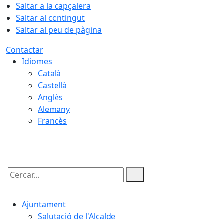
Saltar a la capçalera
Saltar al contingut
Saltar al peu de pàgina
Contactar
Idiomes
Català
Castellà
Anglès
Alemany
Francès
06.08.2026 | 00:35
Cercar:
Ajuntament
Salutació de l'Alcalde