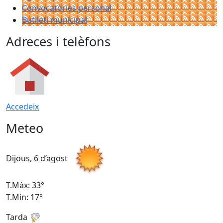
Convocatòries personal
Butlletí municipal
Adreces i telèfons
Accedeix
Meteo
Dijous, 6 d’agost
D
T.Màx: 33°
T
T.Min: 17°
T
Tarda
T