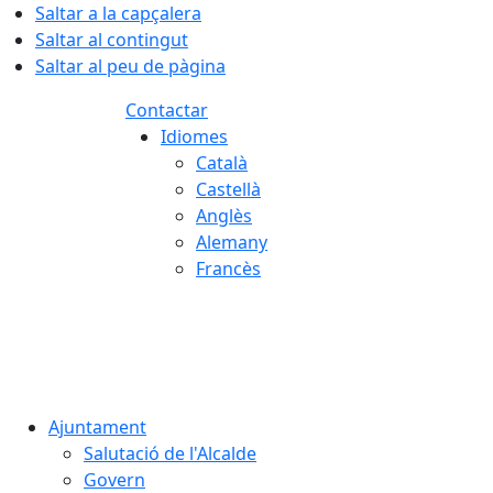
Saltar a la capçalera
Saltar al contingut
Saltar al peu de pàgina
Contactar
Idiomes
Català
Castellà
Anglès
Alemany
Francès
05.08.2026 | 23:07
Ajuntament
Salutació de l'Alcalde
Govern