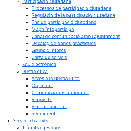
Participació ciutadana
Processos de participació ciutadana
Regulació de la participació ciutadana
Ens de participació ciutadana
Mapa Infoparticipa
Canal de comunicació amb l'ajuntament
Decàleg de bones pràctiques
Grups d'interès
Carta de serveis
Seu electrònica
Bústia ètica
Accés a la Bústia Ètica
Objectius
Comunicacions anònimes
Requisits
Recomanacions
Seguiment
Serveis i tràmits
Tràmits i gestions