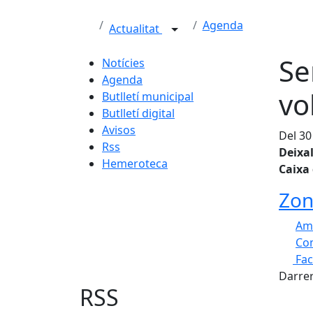
Agenda
Actualitat
Se
Notícies
Agenda
vo
Butlletí municipal
Butlletí digital
Avisos
Del 30
Rss
Deixa
Hemeroteca
Caixa
Zon
Am
Com
Fa
+
Darrer
−
RSS