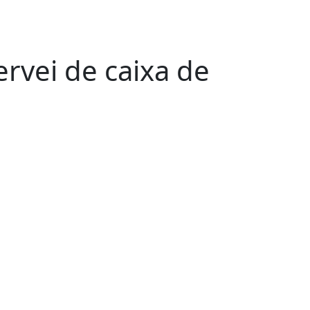
servei de caixa de
Leaflet
| ©
OpenStreetMap
contributors