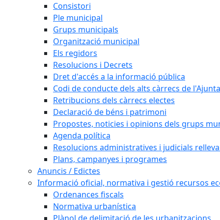
Consistori
Ple municipal
Grups municipals
Organització municipal
Els regidors
Resolucions i Decrets
Dret d'accés a la informació pública
Codi de conducte dels alts càrrecs de l'Ajun
Retribucions dels càrrecs electes
Declaració de béns i patrimoni
Propostes, noticies i opinions dels grups mu
Agenda política
Resolucions administratives i judicials rellev
Plans, campanyes i programes
Anuncis / Edictes
Informació oficial, normativa i gestió recursos 
Ordenances fiscals
Normativa urbanística
Plànol de delimitació de les urbanitzacions