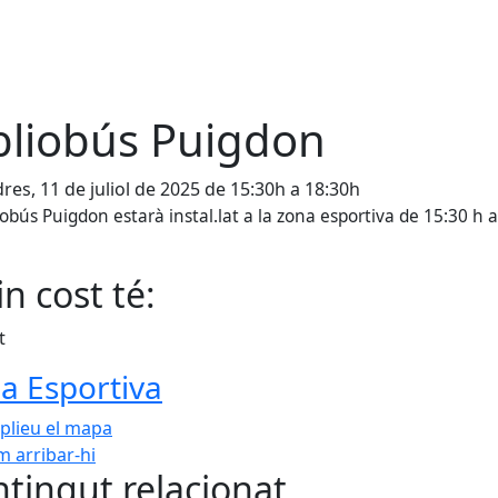
bliobús Puigdon
res, 11 de juliol de 2025 de 15:30h a 18:30h
liobús Puigdon estarà instal.lat a la zona esportiva de 15:30 h 
n cost té:
t
a Esportiva
plieu el mapa
 arribar-hi
Leaflet
| ©
OpenStreetMap
con
tingut relacionat