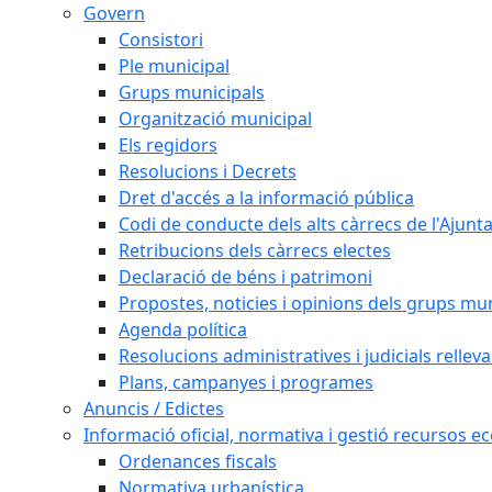
Govern
Consistori
Ple municipal
Grups municipals
Organització municipal
Els regidors
Resolucions i Decrets
Dret d'accés a la informació pública
Codi de conducte dels alts càrrecs de l'Ajun
Retribucions dels càrrecs electes
Declaració de béns i patrimoni
Propostes, noticies i opinions dels grups mu
Agenda política
Resolucions administratives i judicials rellev
Plans, campanyes i programes
Anuncis / Edictes
Informació oficial, normativa i gestió recursos 
Ordenances fiscals
Normativa urbanística