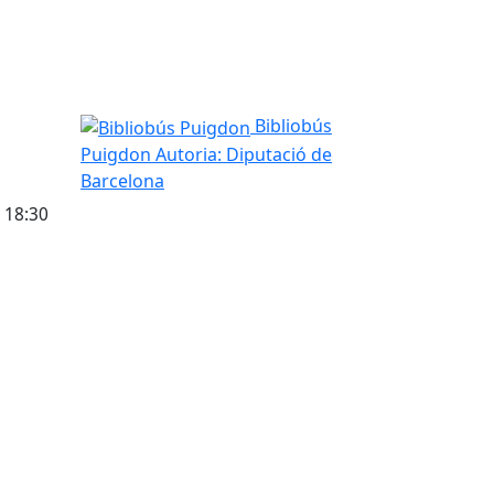
Bibliobús Puigdon
Bibliobús
Puigdon
Autoria: Diputació de
Barcelona
a 18:30
tributors