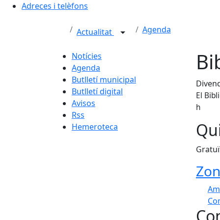
Adreces i telèfons
Agenda
Actualitat
Bi
Notícies
Agenda
Butlletí municipal
Divend
Butlletí digital
El Bib
Avisos
h
Rss
Qui
Hemeroteca
Gratuï
Zon
Am
Com
Con
+