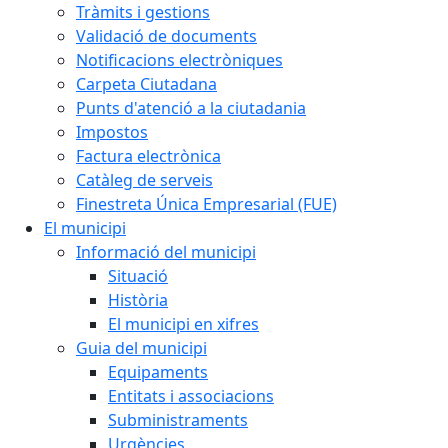
Tràmits i gestions
Validació de documents
Notificacions electròniques
Carpeta Ciutadana
Punts d'atenció a la ciutadania
Impostos
Factura electrònica
Catàleg de serveis
Finestreta Única Empresarial (FUE)
El municipi
Informació del municipi
Situació
Història
El municipi en xifres
Guia del municipi
Equipaments
Entitats i associacions
Subministraments
Urgències