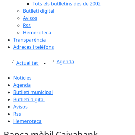
Tots els butlletins des de 2002
Butlletí digital
Avisos
Rss
Hemeroteca
Transparència
Adreces i telèfons
Agenda
Actualitat
Notícies
Agenda
Butlletí municipal
Butlletí digital
Avisos
Rss
Hemeroteca
Banca mòbil Caixabank