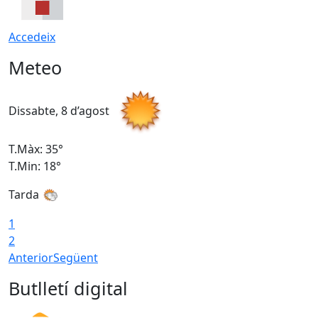
Accedeix
Meteo
Dissabte, 8 d’agost
D
T.Màx: 35°
T
T.Min: 18°
T
Tarda
T
1
2
Anterior
Següent
Butlletí digital