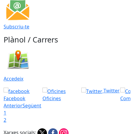
Subscriu-te
Plànol / Carrers
Accedeix
Twitter
Facebook
Oficines
Com a
Anterior
Següent
1
2
Xarxes socials: