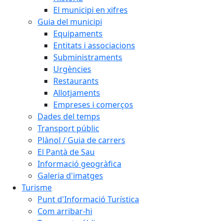
El municipi en xifres
Guia del municipi
Equipaments
Entitats i associacions
Subministraments
Urgències
Restaurants
Allotjaments
Empreses i comerços
Dades del temps
Transport públic
Plànol / Guia de carrers
El Pantà de Sau
Informació geogràfica
Galeria d'imatges
Turisme
Punt d'Informació Turística
Com arribar-hi