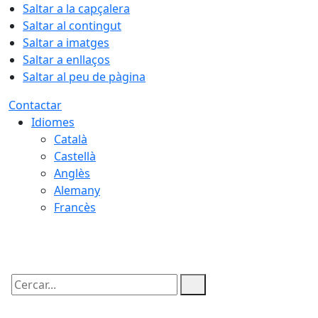
Saltar a la capçalera
Saltar al contingut
Saltar a imatges
Saltar a enllaços
Saltar al peu de pàgina
Contactar
Idiomes
Català
Castellà
Anglès
Alemany
Francès
08.08.2026 | 09:41
Cercar: