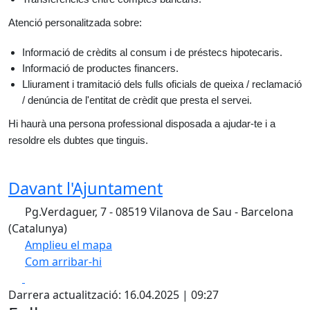
Atenció personalitzada sobre:
Informació de crèdits al consum i de préstecs hipotecaris.
Informació de productes financers.
Lliurament i tramitació dels fulls oficials de queixa / reclamació
/ denúncia de l'entitat de crèdit que presta el servei.
Hi haurà una persona professional disposada a ajudar-te i a
resoldre els dubtes que tinguis.
Davant l'Ajuntament
Pg.Verdaguer, 7 - 08519 Vilanova de Sau - Barcelona
(Catalunya)
Amplieu el mapa
Com arribar-hi
Leaflet
| ©
OpenStreetMap
contributors
Facebook
X
+
Darrera actualització: 16.04.2025 | 09:27
−