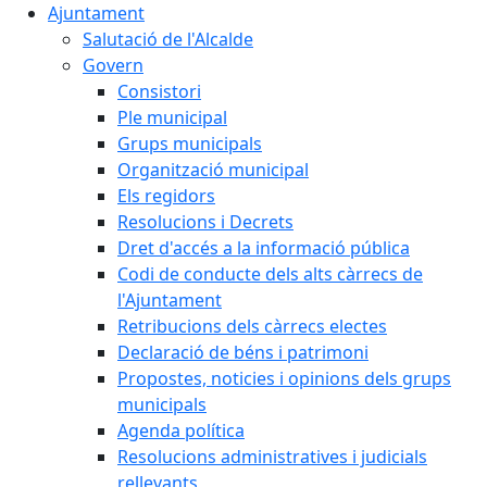
Ajuntament
Salutació de l'Alcalde
Govern
Consistori
Ple municipal
Grups municipals
Organització municipal
Els regidors
Resolucions i Decrets
Dret d'accés a la informació pública
Codi de conducte dels alts càrrecs de
l'Ajuntament
Retribucions dels càrrecs electes
Declaració de béns i patrimoni
Propostes, noticies i opinions dels grups
municipals
Agenda política
Resolucions administratives i judicials
rellevants