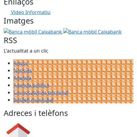
Enllaços
Video Informatiu
Imatges
Banca mòbil Caixabank
Banca mòbil Caixabank
RSS
L'actualitat a un clic
Avisos
Notícies
Agenda
Agenda política
Convocatòries personal
Butlletí municipal
Adreces i telèfons