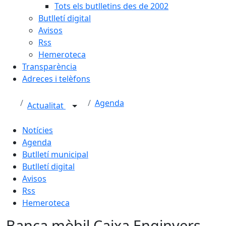
Tots els butlletins des de 2002
Butlletí digital
Avisos
Rss
Hemeroteca
Transparència
Adreces i telèfons
Agenda
Actualitat
Notícies
Agenda
Butlletí municipal
Butlletí digital
Avisos
Rss
Hemeroteca
Banca mòbil Caixa Enginyers