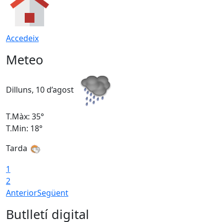
Accedeix
Meteo
Dilluns, 10 d’agost
D
T.Màx: 35°
T
T.Min: 18°
T
Tarda
T
1
2
Anterior
Següent
Butlletí digital