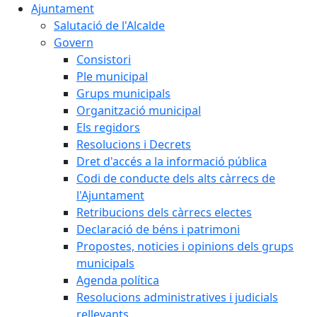
Ajuntament
Salutació de l'Alcalde
Govern
Consistori
Ple municipal
Grups municipals
Organització municipal
Els regidors
Resolucions i Decrets
Dret d'accés a la informació pública
Codi de conducte dels alts càrrecs de
l'Ajuntament
Retribucions dels càrrecs electes
Declaració de béns i patrimoni
Propostes, noticies i opinions dels grups
municipals
Agenda política
Resolucions administratives i judicials
rellevants