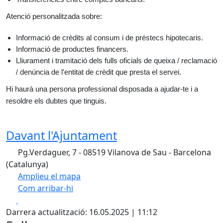
Atenció personalitzada sobre:
Informació de crèdits al consum i de préstecs hipotecaris.
Informació de productes financers.
Lliurament i tramitació dels fulls oficials de queixa / reclamació
/ denúncia de l'entitat de crèdit que presta el servei.
Hi haurà una persona professional disposada a ajudar-te i a
resoldre els dubtes que tinguis.
Davant l'Ajuntament
Pg.Verdaguer, 7 - 08519 Vilanova de Sau - Barcelona
(Catalunya)
Amplieu el mapa
Com arribar-hi
Leaflet
| ©
OpenStreetMap
contributors
Facebook
X
+
Darrera actualització: 16.05.2025 | 11:12
−