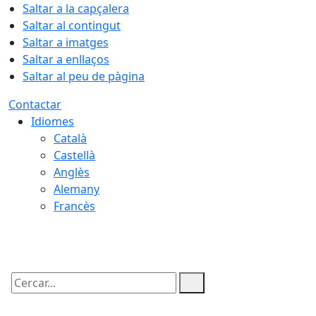
Saltar a la capçalera
Saltar al contingut
Saltar a imatges
Saltar a enllaços
Saltar al peu de pàgina
Contactar
Idiomes
Català
Castellà
Anglès
Alemany
Francès
09.08.2026 | 15:00
Cercar: