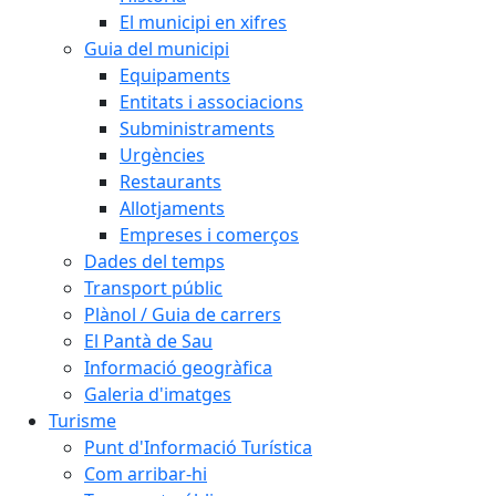
El municipi en xifres
Guia del municipi
Equipaments
Entitats i associacions
Subministraments
Urgències
Restaurants
Allotjaments
Empreses i comerços
Dades del temps
Transport públic
Plànol / Guia de carrers
El Pantà de Sau
Informació geogràfica
Galeria d'imatges
Turisme
Punt d'Informació Turística
Com arribar-hi