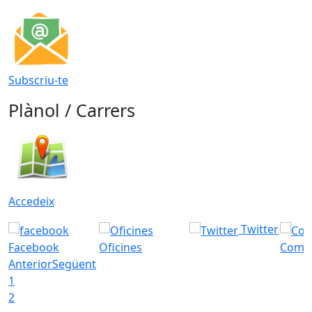
Subscriu-te
Plànol / Carrers
Accedeix
Twitter
Facebook
Oficines
Com a
Anterior
Següent
1
2