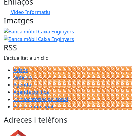
Enllaços
Video Informatiu
Imatges
Banca mòbil Caixa Enginyers
Banca mòbil Caixa Enginye
RSS
L'actualitat a un clic
Avisos
Notícies
Agenda
Agenda política
Convocatòries personal
Butlletí municipal
Adreces i telèfons