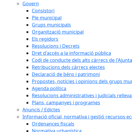
Govern
Consistori
Ple municipal
Grups municipals
Organització municipal
Els regidors
Resolucions i Decrets
Dret d'accés a la informació pública
Codi de conducte dels alts càrrecs de l'Ajun
Retribucions dels càrrecs electes
Declaració de béns i patrimoni
Propostes, noticies i opinions dels grups mu
Agenda política
Resolucions administratives i judicials rellev
Plans, campanyes i programes
Anuncis / Edictes
Informació oficial, normativa i gestió recursos 
Ordenances fiscals
Normativa urbanística