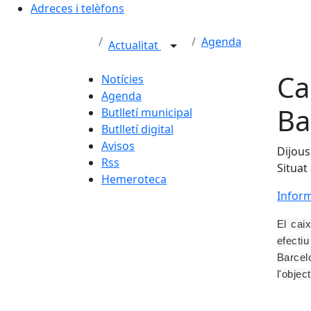
Adreces i telèfons
Agenda
Actualitat
Ca
Notícies
Agenda
Ba
Butlletí municipal
Butlletí digital
Avisos
Dijous
Rss
Situat
Hemeroteca
Inform
El cai
efecti
Barcel
l'objec