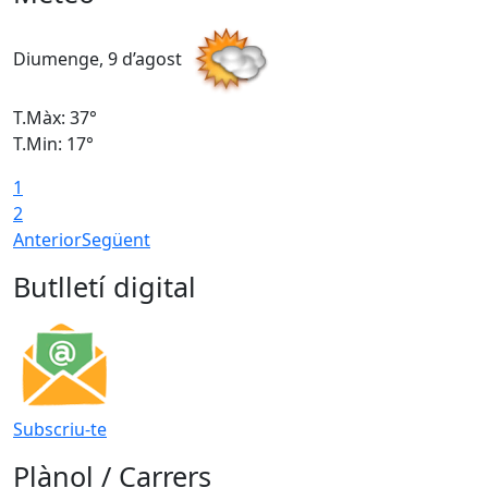
Diumenge, 9 d’agost
D
T.Màx: 37°
T
T.Min: 17°
T
1
T
2
Anterior
Següent
Butlletí digital
Subscriu-te
Plànol / Carrers