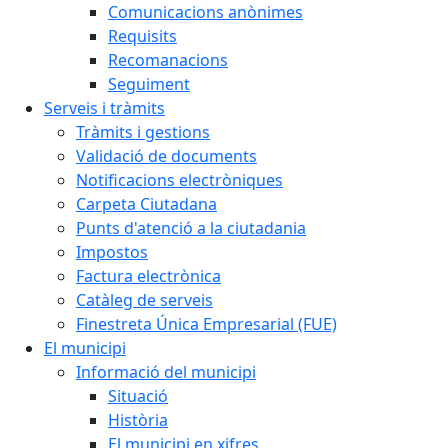
Comunicacions anònimes
Requisits
Recomanacions
Seguiment
Serveis i tràmits
Tràmits i gestions
Validació de documents
Notificacions electròniques
Carpeta Ciutadana
Punts d'atenció a la ciutadania
Impostos
Factura electrònica
Catàleg de serveis
Finestreta Única Empresarial (FUE)
El municipi
Informació del municipi
Situació
Història
El municipi en xifres