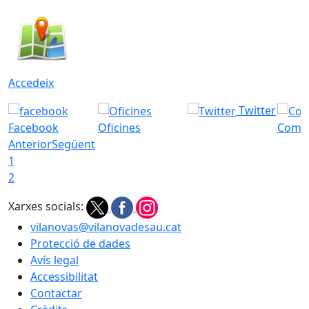
Accedeix
Twitter
Facebook
Oficines
Com a
Anterior
Següent
1
2
Xarxes socials:
vilanovas@vilanovadesau.cat
Protecció de dades
Avís legal
Accessibilitat
Contactar