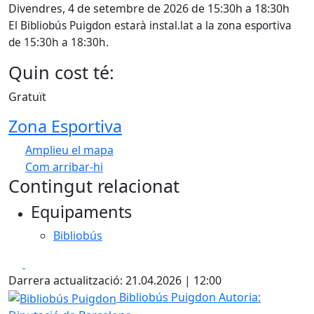
Divendres, 4 de setembre de 2026 de 15:30h a 18:30h
El Bibliobús Puigdon estarà instal.lat a la zona esportiva
de 15:30h a 18:30h.
Quin cost té:
Gratuït
Zona Esportiva
Amplieu el mapa
Com arribar-hi
Leaflet
| ©
OpenStreetMap
contributors
Contingut relacionat
+
Equipaments
−
Bibliobús
Facebook
X
Darrera actualització: 21.04.2026 | 12:00
Bibliobús Puigdon
Bibliobús Puigdon
Autoria: