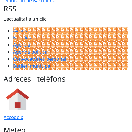
Diputació de Barcelona
RSS
L'actualitat a un clic
Avisos
Notícies
Agenda
Agenda política
Convocatòries personal
Butlletí municipal
Adreces i telèfons
Accedeix
Meteo