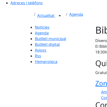
Adreces i telèfons
Agenda
Actualitat
Bi
Notícies
Agenda
Butlletí municipal
Divend
Butlletí digital
El Bib
Avisos
18:30h
Rss
Qui
Hemeroteca
Gratuï
Zon
Am
Com
Con
+