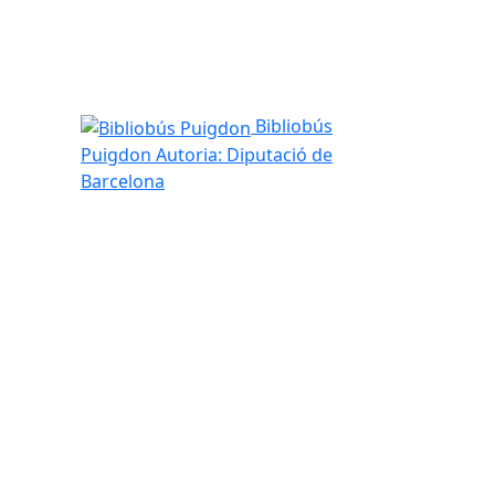
Bibliobús Puigdon
Bibliobús
Puigdon
Autoria: Diputació de
Barcelona
tributors