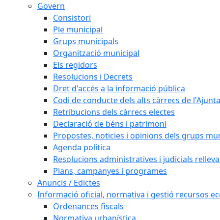
Govern
Consistori
Ple municipal
Grups municipals
Organització municipal
Els regidors
Resolucions i Decrets
Dret d'accés a la informació pública
Codi de conducte dels alts càrrecs de l'Ajun
Retribucions dels càrrecs electes
Declaració de béns i patrimoni
Propostes, noticies i opinions dels grups mu
Agenda política
Resolucions administratives i judicials rellev
Plans, campanyes i programes
Anuncis / Edictes
Informació oficial, normativa i gestió recursos 
Ordenances fiscals
Normativa urbanística