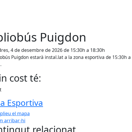
bliobús Puigdon
res, 4 de desembre de 2026 de 15:30h a 18:30h
liobús Puigdon estarà instal.lat a la zona esportiva de 15:30h a
.
n cost té:
t
a Esportiva
plieu el mapa
 arribar-hi
Leaflet
| ©
OpenStreetMap
con
tingut relacionat