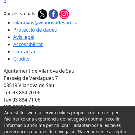
2
Xarxes socials:
vilanovas@vilanovadesau.cat
Protecció de dades
Avís legal
Accessibilitat
Contactar
Crèdits
Ajuntament de Vilanova de Sau
Passeig de Verdaguer, 7
08519 Vilanova de Sau
Tel. 93 884 70 06
Fax 93 884 71 06
NIF P0830400H
Aquest lloc web fa servir cookies pròpies i de tercers per
Amb la col·laboració de:
facilitar-te una experiència de navegació òptima i recollir
informació anònima per millorar i adaptar-nos a les teves
preferències i pautes de navegació. Navegar sense acceptar