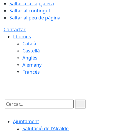
Saltar a la capçalera
Saltar al contingut
Saltar al peu de pàgina
Contactar
Idiomes
Català
Castellà
Anglès
Alemany
Francès
07.08.2026 | 23:34
Cercar:
Ajuntament
Salutació de l'Alcalde