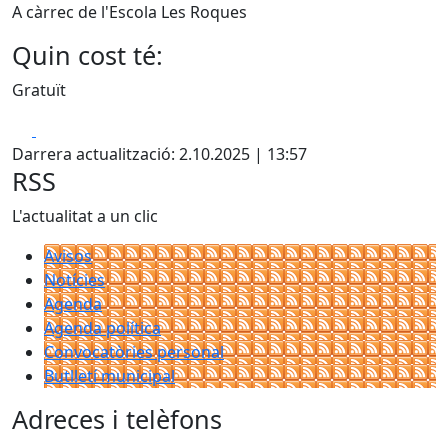
A càrrec de l'Escola Les Roques
Quin cost té:
Gratuït
Facebook
X
Darrera actualització: 2.10.2025 | 13:57
RSS
L'actualitat a un clic
Avisos
Notícies
Agenda
Agenda política
Convocatòries personal
Butlletí municipal
Adreces i telèfons