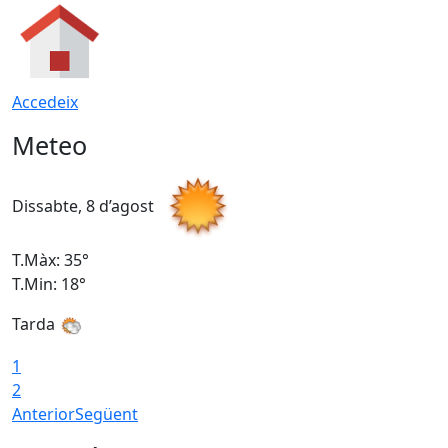
Accedeix
Meteo
Dissabte, 8 d’agost
D
T.Màx: 35°
T
T.Min: 18°
T
Tarda
T
1
2
Anterior
Següent