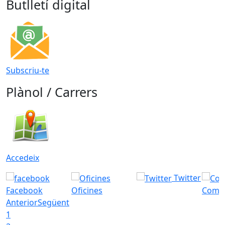
Butlletí digital
Subscriu-te
Plànol / Carrers
Accedeix
Twitter
Facebook
Oficines
Com a
Anterior
Següent
1