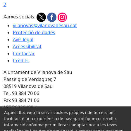
2
Xarxes socials:
vilanovas@vilanovadesau.cat
Protecció de dades
Avís legal
Accessibilitat
Contactar
Crèdits
Ajuntament de Vilanova de Sau
Passeig de Verdaguer, 7
08519 Vilanova de Sau
Tel. 93 884 70 06
Fax 93 884 71 06
NIF P0830400H
Aquest lloc web fa servir cookies pròpies i de tercers per
facilitar-te una experiència de navegació òptima i recollir
Amb la col·laboració de:
informació anònima per millorar i adaptar-nos a les teves
preferències i pautes de navegació. Navegar sense acceptar