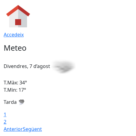
Accedeix
Meteo
Divendres, 7 d’agost
D
T.Màx: 34°
T
T.Min: 17°
T
Tarda
T
1
2
Anterior
Següent