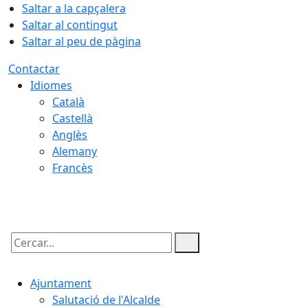
Saltar a la capçalera
Saltar al contingut
Saltar al peu de pàgina
Contactar
Idiomes
Català
Castellà
Anglès
Alemany
Francès
06.08.2026 | 17:33
Cercar:
Ajuntament
Salutació de l'Alcalde