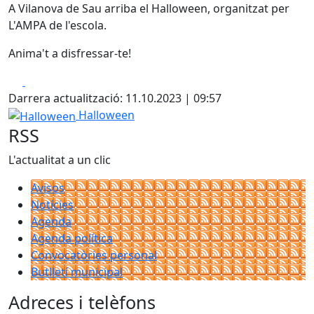
A Vilanova de Sau arriba el Halloween, organitzat per
L'AMPA de l'escola.
Anima't a disfressar-te!
Facebook
X
Darrera actualització: 11.10.2023 | 09:57
Halloween
Halloween
RSS
L'actualitat a un clic
Avisos
Notícies
Agenda
Agenda política
Convocatòries personal
Butlletí municipal
Adreces i telèfons