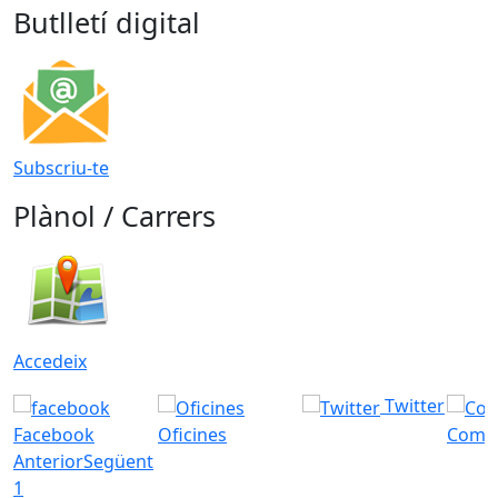
Butlletí digital
Subscriu-te
Plànol / Carrers
Accedeix
Twitter
Facebook
Oficines
Com a
Anterior
Següent
1