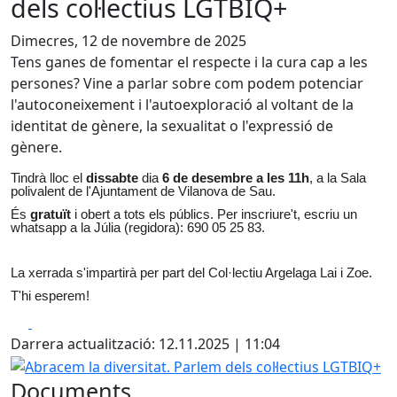
dels col·lectius LGTBIQ+
Dimecres, 12 de novembre de 2025
Tens ganes de fomentar el respecte i la cura cap a les
persones? Vine a parlar sobre com podem potenciar
l'autoconeixement i l'autoexploració al voltant de la
identitat de gènere, la sexualitat o l'expressió de
gènere.
Tindrà lloc el
dissabte
dia
6 de desembre a les 11h
, a la Sala
polivalent de l'Ajuntament de Vilanova de Sau.
És
gratuït
i obert a tots els públics. Per inscriure't, escriu un
whatsapp a la Júlia (regidora): 690 05 25 83.
La xerrada s'impartirà per part del Col·lectiu Argelaga Lai i Zoe.
T'hi esperem!
Facebook
X
Darrera actualització: 12.11.2025 | 11:04
Abracem la diversitat. Parlem dels col·lectius LGTBIQ+
Documents