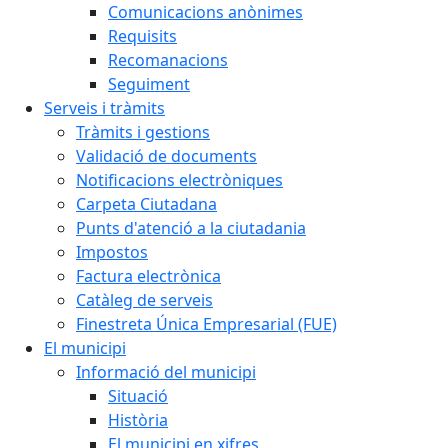
Comunicacions anònimes
Requisits
Recomanacions
Seguiment
Serveis i tràmits
Tràmits i gestions
Validació de documents
Notificacions electròniques
Carpeta Ciutadana
Punts d'atenció a la ciutadania
Impostos
Factura electrònica
Catàleg de serveis
Finestreta Única Empresarial (FUE)
El municipi
Informació del municipi
Situació
Història
El municipi en xifres