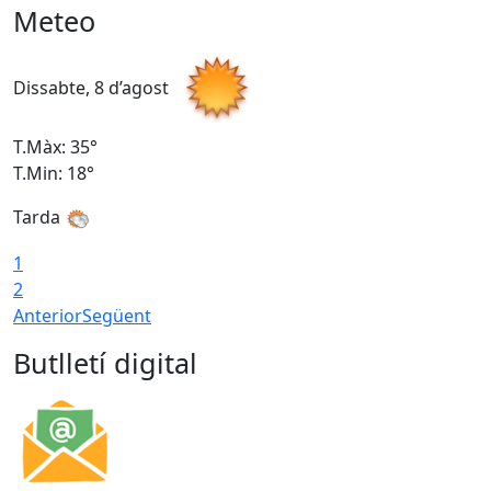
Meteo
Dissabte, 8 d’agost
D
T.Màx: 35°
T
T.Min: 18°
T
Tarda
T
1
2
Anterior
Següent
Butlletí digital