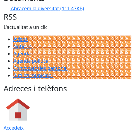
Abracem la diversitat
(111.47KB)
RSS
L'actualitat a un clic
Avisos
Notícies
Agenda
Agenda política
Convocatòries personal
Butlletí municipal
Adreces i telèfons
Accedeix