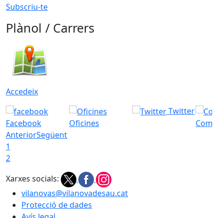
Subscriu-te
Plànol / Carrers
Accedeix
Twitter
Facebook
Oficines
Com a
Anterior
Següent
1
2
Xarxes socials:
vilanovas@vilanovadesau.cat
Protecció de dades
Avís legal