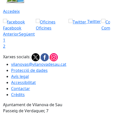
Accedeix
Twitter
Facebook
Oficines
Com a
Anterior
Següent
1
2
Xarxes socials:
vilanovas@vilanovadesau.cat
Protecció de dades
Avís legal
Accessibilitat
Contactar
Crèdits
Ajuntament de Vilanova de Sau
Passeig de Verdaguer, 7