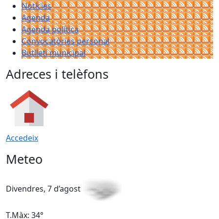
Notícies
Agenda
Agenda política
Convocatòries personal
Butlletí municipal
Adreces i telèfons
Accedeix
Meteo
Divendres, 7 d’agost
D
T.Màx: 34°
T