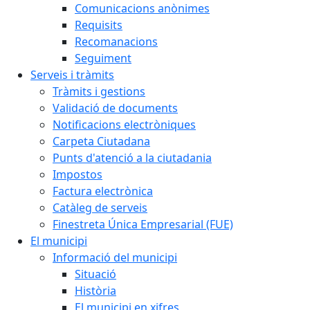
Comunicacions anònimes
Requisits
Recomanacions
Seguiment
Serveis i tràmits
Tràmits i gestions
Validació de documents
Notificacions electròniques
Carpeta Ciutadana
Punts d'atenció a la ciutadania
Impostos
Factura electrònica
Catàleg de serveis
Finestreta Única Empresarial (FUE)
El municipi
Informació del municipi
Situació
Història
El municipi en xifres