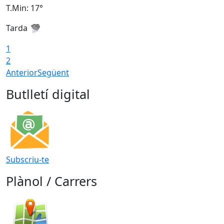
T.Min: 17°
T
Tarda
T
1
2
Anterior
Següent
Butlletí digital
Subscriu-te
Plànol / Carrers