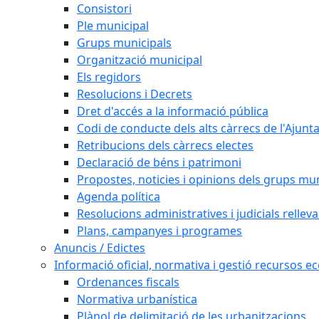
Consistori
Ple municipal
Grups municipals
Organització municipal
Els regidors
Resolucions i Decrets
Dret d'accés a la informació pública
Codi de conducte dels alts càrrecs de l'Ajun
Retribucions dels càrrecs electes
Declaració de béns i patrimoni
Propostes, noticies i opinions dels grups mu
Agenda política
Resolucions administratives i judicials rellev
Plans, campanyes i programes
Anuncis / Edictes
Informació oficial, normativa i gestió recursos 
Ordenances fiscals
Normativa urbanística
Plànol de delimitació de les urbanitzacions