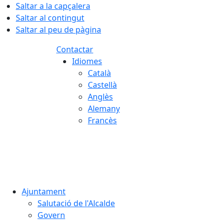
Saltar a la capçalera
Saltar al contingut
Saltar al peu de pàgina
Contactar
Idiomes
Català
Castellà
Anglès
Alemany
Francès
06.08.2026 | 19:54
Ajuntament
Salutació de l'Alcalde
Govern