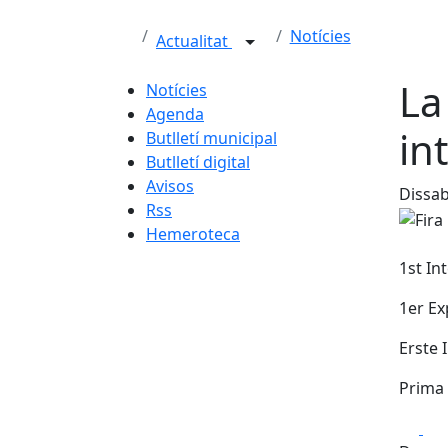
Notícies
Actualitat
La
Notícies
Agenda
in
Butlletí municipal
Butlletí digital
Avisos
Dissab
Rss
Hemeroteca
1st In
1er Ex
Erste 
Prima 
Fa