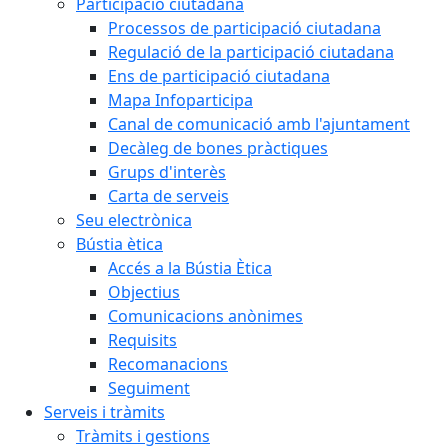
Participació ciutadana
Processos de participació ciutadana
Regulació de la participació ciutadana
Ens de participació ciutadana
Mapa Infoparticipa
Canal de comunicació amb l'ajuntament
Decàleg de bones pràctiques
Grups d'interès
Carta de serveis
Seu electrònica
Bústia ètica
Accés a la Bústia Ètica
Objectius
Comunicacions anònimes
Requisits
Recomanacions
Seguiment
Serveis i tràmits
Tràmits i gestions