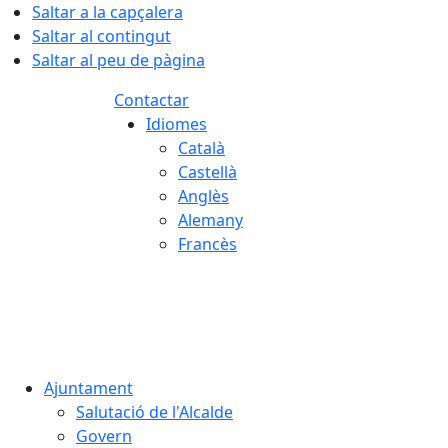
Saltar a la capçalera
Saltar al contingut
Saltar al peu de pàgina
Contactar
Idiomes
Català
Castellà
Anglès
Alemany
Francès
07.08.2026 | 10:35
Ajuntament
Salutació de l'Alcalde
Govern