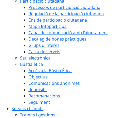
Participació ciutadana
Processos de participació ciutadana
Regulació de la participació ciutadana
Ens de participació ciutadana
Mapa Infoparticipa
Canal de comunicació amb l'ajuntament
Decàleg de bones pràctiques
Grups d'interès
Carta de serveis
Seu electrònica
Bústia ètica
Accés a la Bústia Ètica
Objectius
Comunicacions anònimes
Requisits
Recomanacions
Seguiment
Serveis i tràmits
Tràmits i gestions