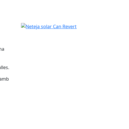
Neteja solar Can Revert
na
lles.
 amb