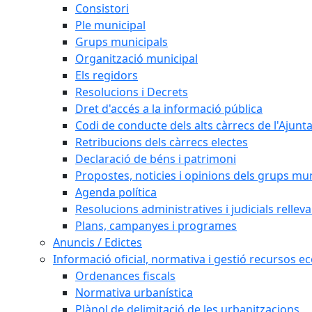
Consistori
Ple municipal
Grups municipals
Organització municipal
Els regidors
Resolucions i Decrets
Dret d'accés a la informació pública
Codi de conducte dels alts càrrecs de l'Ajun
Retribucions dels càrrecs electes
Declaració de béns i patrimoni
Propostes, noticies i opinions dels grups mu
Agenda política
Resolucions administratives i judicials rellev
Plans, campanyes i programes
Anuncis / Edictes
Informació oficial, normativa i gestió recursos 
Ordenances fiscals
Normativa urbanística
Plànol de delimitació de les urbanitzacions