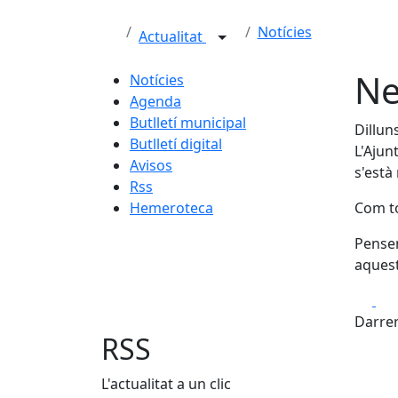
Notícies
Actualitat
Ne
Notícies
Agenda
Butlletí municipal
Dillun
Butlletí digital
L'Ajun
Avisos
s'està
Rss
Hemeroteca
Com to
Pensem
aquest
Fa
Darrer
RSS
L'actualitat a un clic