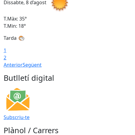
Dissabte, 8 d’agost
D
T.Màx: 35°
T
T.Min: 18°
T
Tarda
T
1
2
Anterior
Següent
Butlletí digital
Subscriu-te
Plànol / Carrers