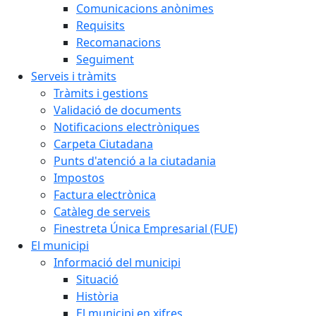
Comunicacions anònimes
Requisits
Recomanacions
Seguiment
Serveis i tràmits
Tràmits i gestions
Validació de documents
Notificacions electròniques
Carpeta Ciutadana
Punts d'atenció a la ciutadania
Impostos
Factura electrònica
Catàleg de serveis
Finestreta Única Empresarial (FUE)
El municipi
Informació del municipi
Situació
Història
El municipi en xifres