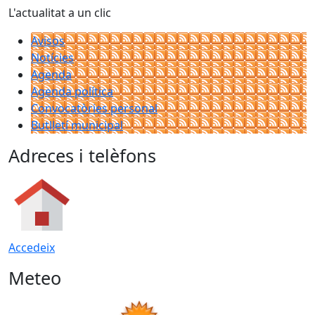
L'actualitat a un clic
Avisos
Notícies
Agenda
Agenda política
Convocatòries personal
Butlletí municipal
Adreces i telèfons
Accedeix
Meteo