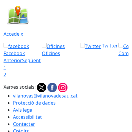
Accedeix
Twitter
Facebook
Oficines
Com a
Anterior
Següent
1
2
Xarxes socials:
vilanovas@vilanovadesau.cat
Protecció de dades
Avís legal
Accessibilitat
Contactar
Crèdits