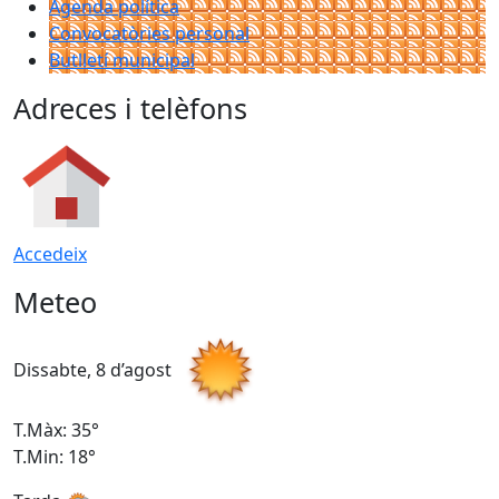
Agenda política
Convocatòries personal
Butlletí municipal
Adreces i telèfons
Accedeix
Meteo
Dissabte, 8 d’agost
D
T.Màx: 35°
T
T.Min: 18°
T