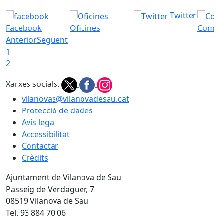
Twitter
Facebook
Oficines
Com a
Anterior
Següent
1
2
Xarxes socials:
vilanovas@vilanovadesau.cat
Protecció de dades
Avís legal
Accessibilitat
Contactar
Crèdits
Ajuntament de Vilanova de Sau
Passeig de Verdaguer, 7
08519 Vilanova de Sau
Tel. 93 884 70 06