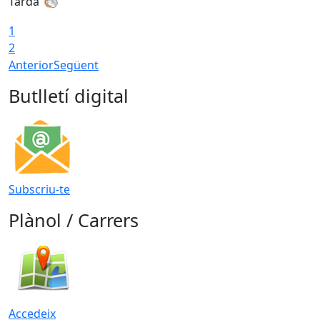
Tarda
T
1
2
Anterior
Següent
Butlletí digital
Subscriu-te
Plànol / Carrers
Accedeix