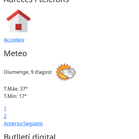
Accedeix
Meteo
Diumenge, 9 d’agost
D
T.Màx: 37°
T
T.Min: 17°
T
1
T
2
Anterior
Següent
Butlletí digital