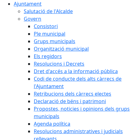
Ajuntament
Salutació de l'Alcalde
Govern
Consistori
Ple municipal
Grups municipals
Organització municipal
Els regidors
Resolucions i Decrets
Dret d'accés a la informació pública
Codi de conducte dels alts càrrecs de
l'Ajuntament
Retribucions dels càrrecs electes
Declaració de béns i patrimoni
Propostes, noticies i opinions dels grups
municipals
Agenda política
Resolucions administratives i judicials
rellevants