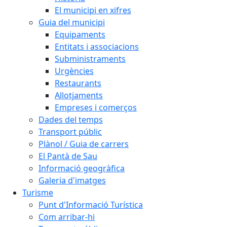
El municipi en xifres
Guia del municipi
Equipaments
Entitats i associacions
Subministraments
Urgències
Restaurants
Allotjaments
Empreses i comerços
Dades del temps
Transport públic
Plànol / Guia de carrers
El Pantà de Sau
Informació geogràfica
Galeria d'imatges
Turisme
Punt d'Informació Turística
Com arribar-hi