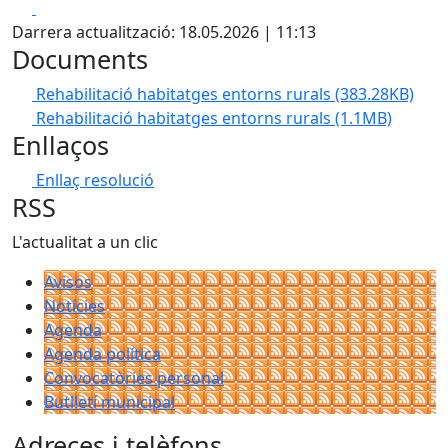
Facebook
X
Darrera actualització: 18.05.2026 | 11:13
Documents
Rehabilitació habitatges entorns rurals
(383.28KB)
Rehabilitació habitatges entorns rurals
(1.1MB)
Enllaços
Enllaç resolució
RSS
L'actualitat a un clic
Avisos
Notícies
Agenda
Agenda política
Convocatòries personal
Butlletí municipal
Adreces i telèfons