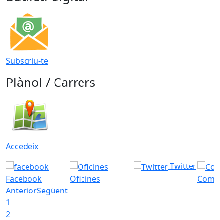
Subscriu-te
Plànol / Carrers
Accedeix
Twitter
Facebook
Oficines
Com a
Anterior
Següent
1
2