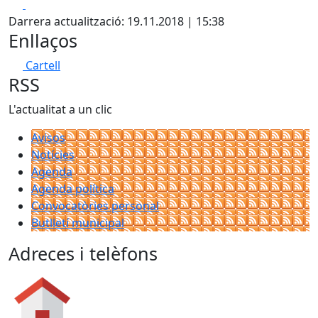
Facebook
X
Darrera actualització: 19.11.2018 | 15:38
Enllaços
Cartell
RSS
L'actualitat a un clic
Avisos
Notícies
Agenda
Agenda política
Convocatòries personal
Butlletí municipal
Adreces i telèfons