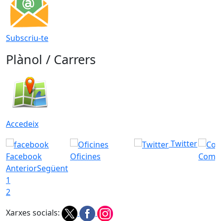
Subscriu-te
Plànol / Carrers
Accedeix
Twitter
Facebook
Oficines
Com a
Anterior
Següent
1
2
Xarxes socials: