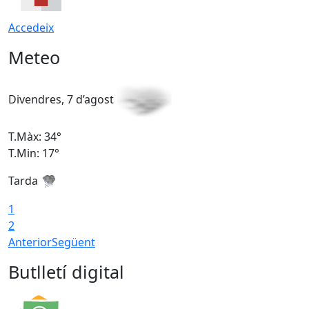
Accedeix
Meteo
Divendres, 7 d’agost
D
T.Màx: 34°
T
T.Min: 17°
T
Tarda
T
1
2
Anterior
Següent
Butlletí digital