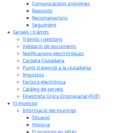
Comunicacions anònimes
Requisits
Recomanacions
Seguiment
Serveis i tràmits
Tràmits i gestions
Validació de documents
Notificacions electròniques
Carpeta Ciutadana
Punts d'atenció a la ciutadania
Impostos
Factura electrònica
Catàleg de serveis
Finestreta Única Empresarial (FUE)
El municipi
Informació del municipi
Situació
Història
El municipi en xifres