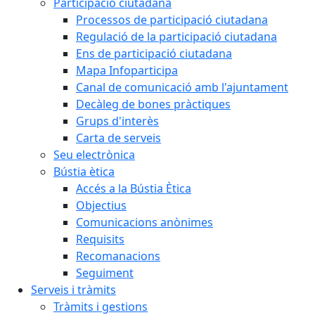
Participació ciutadana
Processos de participació ciutadana
Regulació de la participació ciutadana
Ens de participació ciutadana
Mapa Infoparticipa
Canal de comunicació amb l'ajuntament
Decàleg de bones pràctiques
Grups d'interès
Carta de serveis
Seu electrònica
Bústia ètica
Accés a la Bústia Ètica
Objectius
Comunicacions anònimes
Requisits
Recomanacions
Seguiment
Serveis i tràmits
Tràmits i gestions