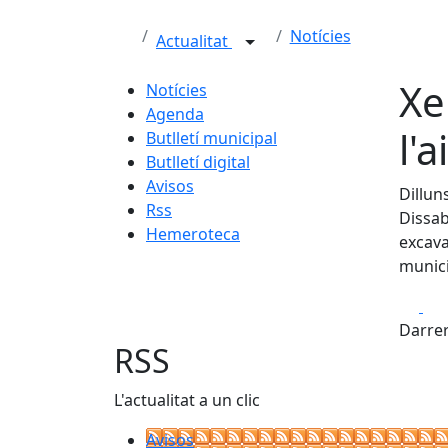
Notícies
Actualitat
Xe
Notícies
Agenda
l'
Butlletí municipal
Butlletí digital
Avisos
Dillun
Rss
Dissab
Hemeroteca
excava
munici
Fa
Darrer
RSS
L'actualitat a un clic
Avisos