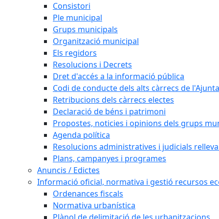
Consistori
Ple municipal
Grups municipals
Organització municipal
Els regidors
Resolucions i Decrets
Dret d'accés a la informació pública
Codi de conducte dels alts càrrecs de l'Ajun
Retribucions dels càrrecs electes
Declaració de béns i patrimoni
Propostes, noticies i opinions dels grups mu
Agenda política
Resolucions administratives i judicials rellev
Plans, campanyes i programes
Anuncis / Edictes
Informació oficial, normativa i gestió recursos 
Ordenances fiscals
Normativa urbanística
Plànol de delimitació de les urbanitzacions