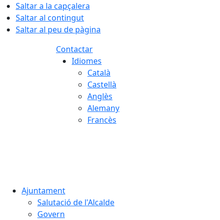
Saltar a la capçalera
Saltar al contingut
Saltar al peu de pàgina
Contactar
Idiomes
Català
Castellà
Anglès
Alemany
Francès
08.08.2026 | 09:02
Ajuntament
Salutació de l'Alcalde
Govern