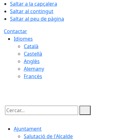
Saltar a la capçalera
Saltar al contingut
Saltar al peu de pàgina
Contactar
Idiomes
Català
Castellà
Anglès
Alemany
Francès
06.08.2026 | 23:18
Cercar:
Ajuntament
Salutació de l'Alcalde