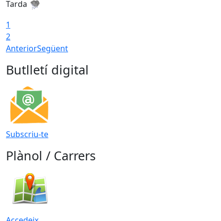
Tarda
T
1
2
Anterior
Següent
Butlletí digital
Subscriu-te
Plànol / Carrers
Accedeix