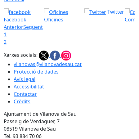
Twitter
Facebook
Oficines
Com a
Anterior
Següent
1
2
Xarxes socials:
vilanovas@vilanovadesau.cat
Protecció de dades
Avís legal
Accessibilitat
Contactar
Crèdits
Ajuntament de Vilanova de Sau
Passeig de Verdaguer, 7
08519 Vilanova de Sau
Tel. 93 884 70 06