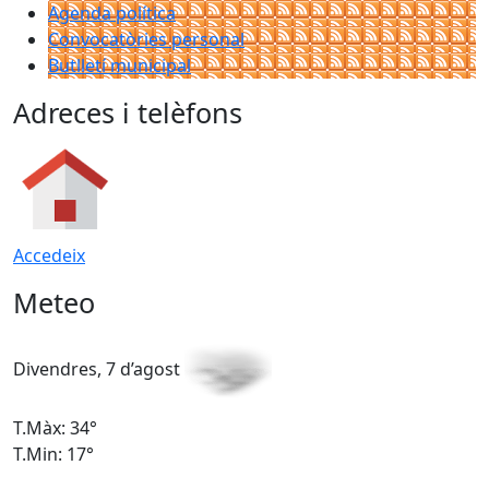
Agenda política
Convocatòries personal
Butlletí municipal
Adreces i telèfons
Accedeix
Meteo
Divendres, 7 d’agost
D
T.Màx: 34°
T
T.Min: 17°
T