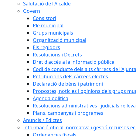
Salutació de l'Alcalde
Govern
Consistori
Ple municipal
Grups municipals
Organització municipal
Els regidors
Resolucions i Decrets
Dret d'accés a la informació pública
Codi de conducte dels alts càrrecs de l'Ajun
Retribucions dels càrrecs electes
Declaració de béns i patrimoni
Propostes, noticies i opinions dels grups mu
Agenda política
Resolucions administratives i judicials rellev
Plans, campanyes i programes
Anuncis / Edictes
Informació oficial, normativa i gestió recursos 
Ordenances fiscals