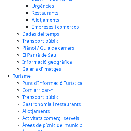
Urgències
Restaurants
Allotjaments
Empreses i comerços
Dades del temps
Transport públic
Plànol / Guia de carrers
El Pantà de Sau
Informació geogràfica
Galeria d'imatges
Turisme
Punt d'Informació Turística
Com arribar-hi
Transport públic
Gastronomia i restaurants
Allotjaments
Activitats,comerç i serveis
Àrees de pícnic del municipi