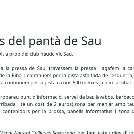
s del pantà de Sau
lt a prop del club nàutic Vic Sau.
 a la pressa de Sau, travessem la pressa i agafem la ca
de la Riba, i continuem per la pista asfaltada de l'esquerra, 
ra continuem per la pista i a uns 500 metres ja hem arribat.
 trobareu punt d'informació, servei de bar, lavabos, barbac
rribada i té un cost de 2 euros),zona per menjar amb ta
, contenidors per la brossa, panells informatius i zona 
'
Espai
Natural Guilleries Savassona
, per tant esteu dins d'u