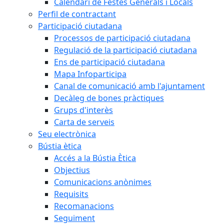
Calendari de Festes Generals i Locals
Perfil de contractant
Participació ciutadana
Processos de participació ciutadana
Regulació de la participació ciutadana
Ens de participació ciutadana
Mapa Infoparticipa
Canal de comunicació amb l'ajuntament
Decàleg de bones pràctiques
Grups d'interès
Carta de serveis
Seu electrònica
Bústia ètica
Accés a la Bústia Ètica
Objectius
Comunicacions anònimes
Requisits
Recomanacions
Seguiment