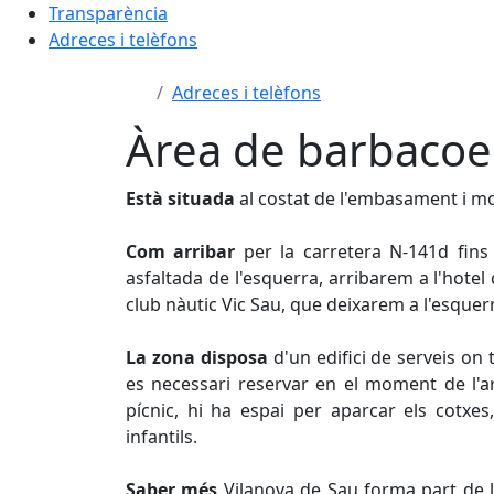
Transparència
Adreces i telèfons
Adreces i telèfons
Àrea de barbacoe
Està situada
al costat de l'embasament
i mo
Com arribar
per la carretera N-141d fins
asfaltada de l'esquerra, arribarem a l'hotel 
club nàutic Vic Sau, que deixarem a l'esquer
La zona disposa
d'un edifici de serveis on
es necessari reservar en el moment de l'a
pícnic, hi ha espai per aparcar els cotxes
infantils.
Saber més
Vilanova de Sau forma part de l