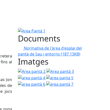
Area Pantà 1
Documents
Normativa de l'àrea d'esplai del
pantà de Sau i entorns
(187.13KB)
rretera
Imatges
fins al
Area pantà 2
Area pantà 3
area pantà 4
area panta 5
area pantà 6
oas (on
area pantà 7
ules de
de jocs
na zona