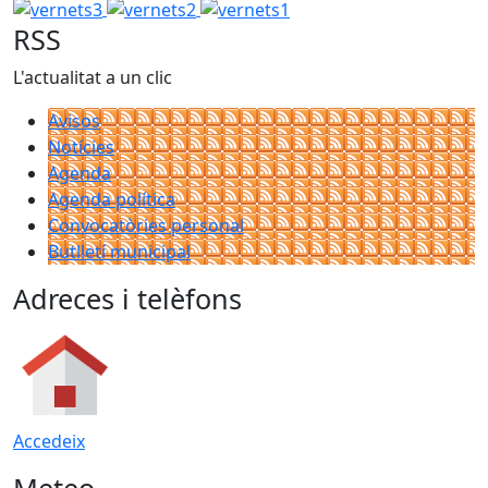
vernets3
vernets2
vernets1
RSS
L'actualitat a un clic
Avisos
Notícies
Agenda
Agenda política
Convocatòries personal
Butlletí municipal
Adreces i telèfons
Accedeix