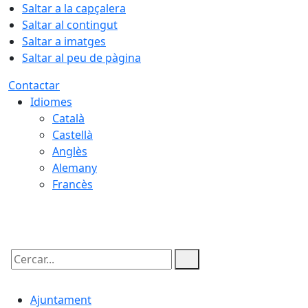
Saltar a la capçalera
Saltar al contingut
Saltar a imatges
Saltar al peu de pàgina
Contactar
Idiomes
Català
Castellà
Anglès
Alemany
Francès
06.08.2026 | 12:00
Cercar:
Ajuntament