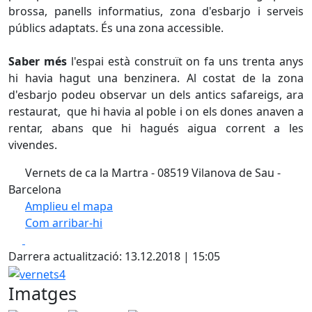
brossa, panells informatius, zona d'esbarjo i serveis
públics adaptats. És una zona accessible.
Saber més
l'espai està construït on fa uns trenta anys
hi havia hagut una benzinera. Al costat de la zona
d'esbarjo podeu observar un dels antics safareigs, ara
restaurat, que hi havia al poble i on els dones anaven a
rentar, abans que hi hagués aigua corrent a les
vivendes.
Vernets de ca la Martra - 08519 Vilanova de Sau -
Barcelona
Amplieu el mapa
Com arribar-hi
Leaflet
| ©
OpenStreetMap
contributors
Facebook
X
+
Darrera actualització: 13.12.2018 | 15:05
−
vernets4
Imatges