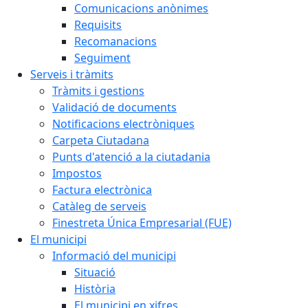
Comunicacions anònimes
Requisits
Recomanacions
Seguiment
Serveis i tràmits
Tràmits i gestions
Validació de documents
Notificacions electròniques
Carpeta Ciutadana
Punts d'atenció a la ciutadania
Impostos
Factura electrònica
Catàleg de serveis
Finestreta Única Empresarial (FUE)
El municipi
Informació del municipi
Situació
Història
El municipi en xifres