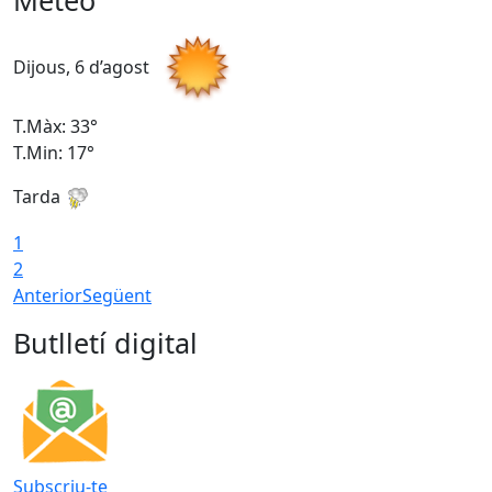
Meteo
Dijous, 6 d’agost
D
T.Màx: 33°
T
T.Min: 17°
T
Tarda
T
1
2
Anterior
Següent
Butlletí digital
Subscriu-te