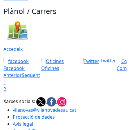
Plànol / Carrers
Accedeix
Twitter
Facebook
Oficines
Com a
Anterior
Següent
1
2
Xarxes socials:
vilanovas@vilanovadesau.cat
Protecció de dades
Avís legal