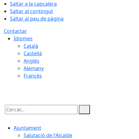
Saltar a la capçalera
Saltar al contingut
Saltar al peu de pàgina
Contactar
Idiomes
Català
Castellà
Anglès
Alemany
Francès
07.08.2026 | 14:53
Cercar:
Ajuntament
Salutació de l'Alcalde