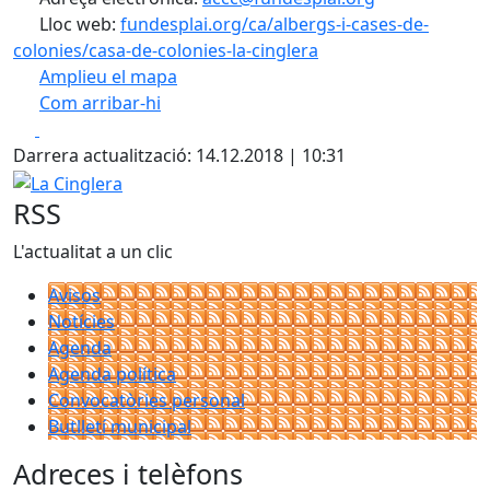
Lloc web:
fundesplai.org/ca/albergs-i-cases-de-
colonies/casa-de-colonies-la-cinglera
Amplieu el mapa
Com arribar-hi
Leaflet
| ©
OpenStreetMap
contributors
Facebook
X
+
Darrera actualització: 14.12.2018 | 10:31
−
La Cinglera
RSS
L'actualitat a un clic
Avisos
Notícies
Agenda
Agenda política
Convocatòries personal
Butlletí municipal
Adreces i telèfons