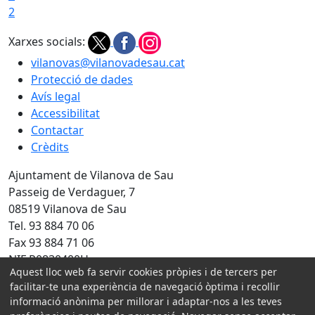
2
Xarxes socials:
vilanovas@vilanovadesau.cat
Protecció de dades
Avís legal
Accessibilitat
Contactar
Crèdits
Ajuntament de Vilanova de Sau
Passeig de Verdaguer, 7
08519 Vilanova de Sau
Tel. 93 884 70 06
Fax 93 884 71 06
NIF P0830400H
Aquest lloc web fa servir cookies pròpies i de tercers per
facilitar-te una experiència de navegació òptima i recollir
Amb la col·laboració de:
informació anònima per millorar i adaptar-nos a les teves