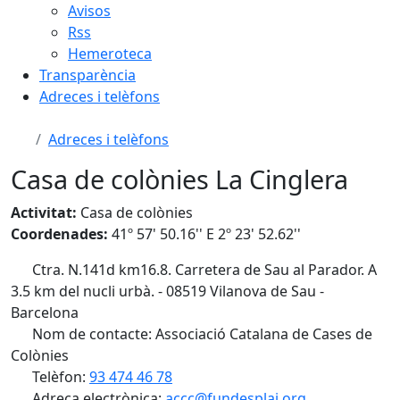
Avisos
Rss
Hemeroteca
Transparència
Adreces i telèfons
Adreces i telèfons
Casa de colònies La Cinglera
Activitat:
Casa de colònies
Coordenades:
41º 57' 50.16'' E 2º 23' 52.62''
Ctra. N.141d km16.8. Carretera de Sau al Parador. A
3.5 km del nucli urbà. - 08519 Vilanova de Sau -
Barcelona
Nom de contacte: Associació Catalana de Cases de
Colònies
Telèfon:
93 474 46 78
Adreça electrònica:
accc@fundesplai.org