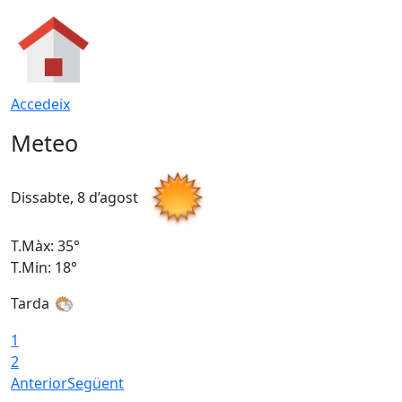
Accedeix
Meteo
Dissabte, 8 d’agost
D
T.Màx: 35°
T
T.Min: 18°
T
Tarda
T
1
2
Anterior
Següent