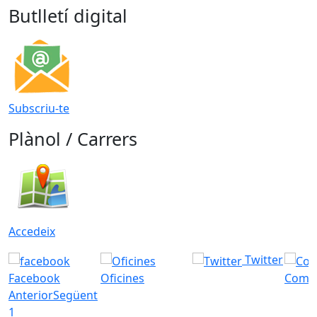
Butlletí digital
Subscriu-te
Plànol / Carrers
Accedeix
Twitter
Facebook
Oficines
Com a
Anterior
Següent
1