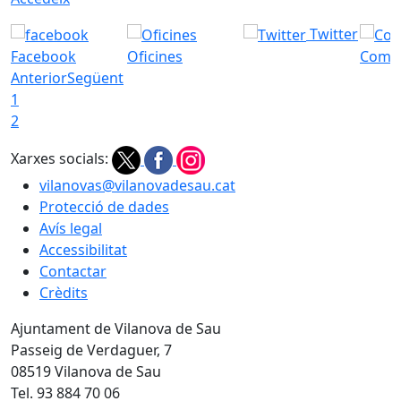
Twitter
Facebook
Oficines
Com a
Anterior
Següent
1
2
Xarxes socials:
vilanovas@vilanovadesau.cat
Protecció de dades
Avís legal
Accessibilitat
Contactar
Crèdits
Ajuntament de Vilanova de Sau
Passeig de Verdaguer, 7
08519 Vilanova de Sau
Tel. 93 884 70 06