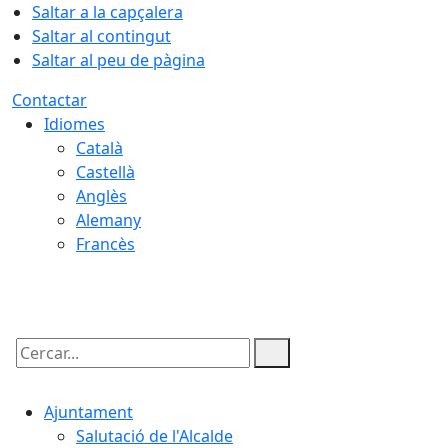
Saltar a la capçalera
Saltar al contingut
Saltar al peu de pàgina
Contactar
Idiomes
Català
Castellà
Anglès
Alemany
Francès
07.08.2026 | 11:32
Cercar:
Ajuntament
Salutació de l'Alcalde