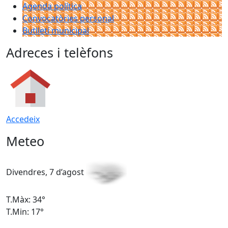
Agenda política
Convocatòries personal
Butlletí municipal
Adreces i telèfons
Accedeix
Meteo
Divendres, 7 d’agost
D
T.Màx: 34°
T
T.Min: 17°
T