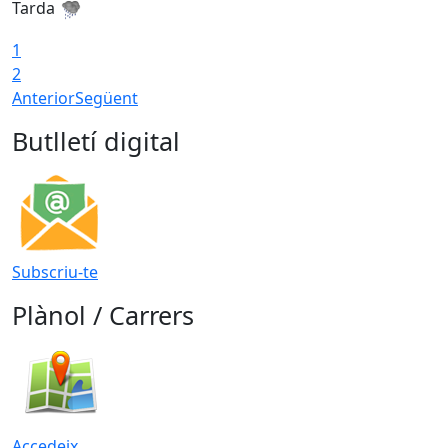
Tarda
T
1
2
Anterior
Següent
Butlletí digital
Subscriu-te
Plànol / Carrers
Accedeix