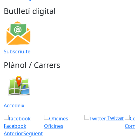
Butlletí digital
Subscriu-te
Plànol / Carrers
Accedeix
Twitter
Facebook
Oficines
Com a
Anterior
Següent