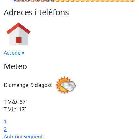
Adreces i telèfons
Accedeix
Meteo
Diumenge, 9 d’agost
D
T.Màx: 37°
T
T.Min: 17°
T
1
T
2
Anterior
Següent