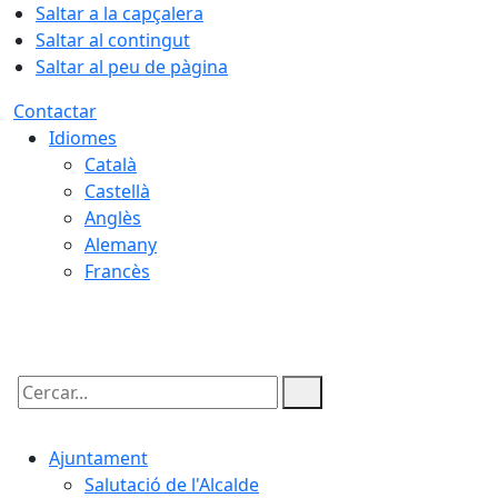
Saltar a la capçalera
Saltar al contingut
Saltar al peu de pàgina
Contactar
Idiomes
Català
Castellà
Anglès
Alemany
Francès
08.08.2026 | 18:33
Cercar:
Ajuntament
Salutació de l'Alcalde