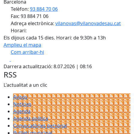
Barcelona
Telèfon:
93 884 70 06
Fax: 93 884 71 06
Adreça electrònica:
vilanovas@vilanovadesau.cat
Horari:
Els dijous cada 15 dies. Horari: de 9:30h a 13h
Amplieu el mapa
Com arribar-hi
Leaflet
| ©
OpenStreetMap
contributors
Facebook
X
+
Darrera actualització: 8.07.2026 | 08:16
−
RSS
L'actualitat a un clic
Avisos
Notícies
Agenda
Agenda política
Convocatòries personal
Butlletí municipal