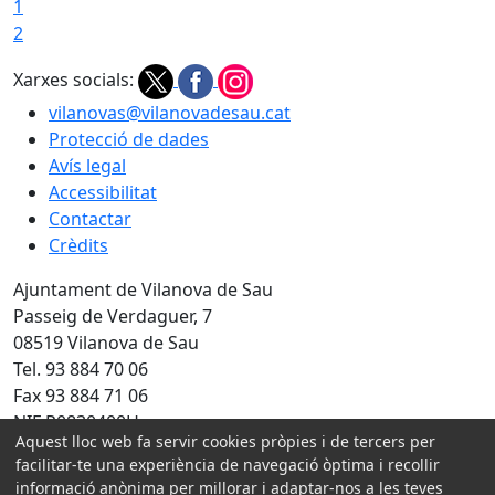
1
2
Xarxes socials:
vilanovas@vilanovadesau.cat
Protecció de dades
Avís legal
Accessibilitat
Contactar
Crèdits
Ajuntament de Vilanova de Sau
Passeig de Verdaguer, 7
08519 Vilanova de Sau
Tel. 93 884 70 06
Fax 93 884 71 06
NIF P0830400H
Aquest lloc web fa servir cookies pròpies i de tercers per
Amb la col·laboració de:
facilitar-te una experiència de navegació òptima i recollir
informació anònima per millorar i adaptar-nos a les teves