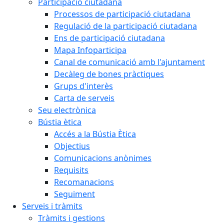
Participació ciutadana
Processos de participació ciutadana
Regulació de la participació ciutadana
Ens de participació ciutadana
Mapa Infoparticipa
Canal de comunicació amb l'ajuntament
Decàleg de bones pràctiques
Grups d'interès
Carta de serveis
Seu electrònica
Bústia ètica
Accés a la Bústia Ètica
Objectius
Comunicacions anònimes
Requisits
Recomanacions
Seguiment
Serveis i tràmits
Tràmits i gestions