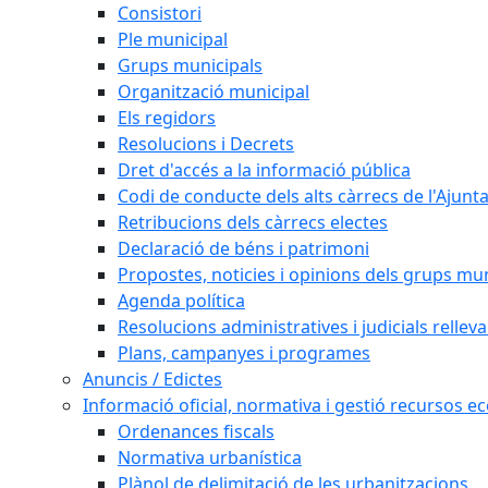
Consistori
Ple municipal
Grups municipals
Organització municipal
Els regidors
Resolucions i Decrets
Dret d'accés a la informació pública
Codi de conducte dels alts càrrecs de l'Ajun
Retribucions dels càrrecs electes
Declaració de béns i patrimoni
Propostes, noticies i opinions dels grups mu
Agenda política
Resolucions administratives i judicials rellev
Plans, campanyes i programes
Anuncis / Edictes
Informació oficial, normativa i gestió recursos 
Ordenances fiscals
Normativa urbanística
Plànol de delimitació de les urbanitzacions