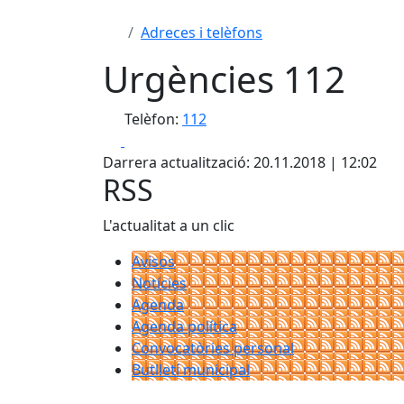
Adreces i telèfons
Urgències 112
Telèfon:
112
Facebook
X
Darrera actualització: 20.11.2018 | 12:02
RSS
L'actualitat a un clic
Avisos
Notícies
Agenda
Agenda política
Convocatòries personal
Butlletí municipal