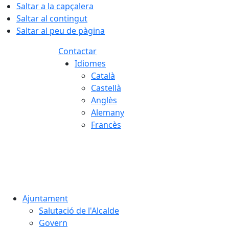
Saltar a la capçalera
Saltar al contingut
Saltar al peu de pàgina
Contactar
Idiomes
Català
Castellà
Anglès
Alemany
Francès
08.08.2026 | 17:15
Ajuntament
Salutació de l'Alcalde
Govern