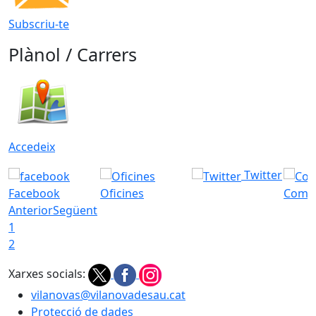
Subscriu-te
Plànol / Carrers
Accedeix
Twitter
Facebook
Oficines
Com a
Anterior
Següent
1
2
Xarxes socials:
vilanovas@vilanovadesau.cat
Protecció de dades