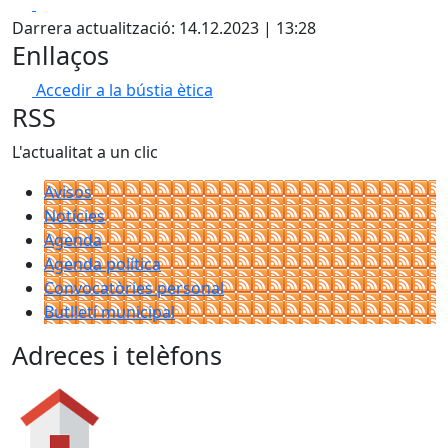
Facebook
X
Darrera actualització: 14.12.2023 | 13:28
Enllaços
Accedir a la bústia ètica
RSS
L'actualitat a un clic
Avisos
Notícies
Agenda
Agenda política
Convocatòries personal
Butlletí municipal
Adreces i telèfons