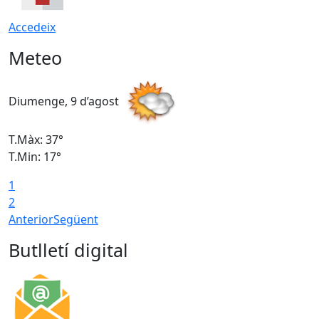
Accedeix
Meteo
Diumenge, 9 d’agost
D
T.Màx: 37°
T
T.Min: 17°
T
1
T
2
Anterior
Següent
Butlletí digital