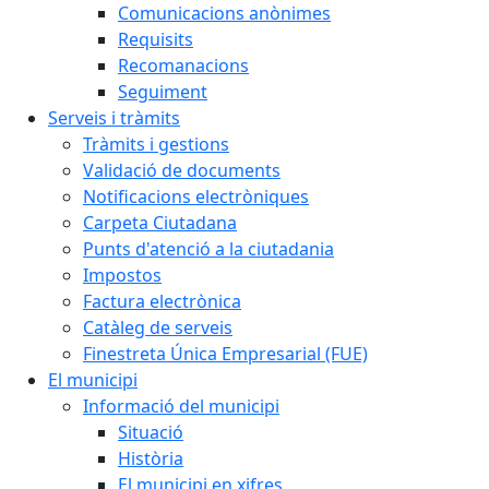
Comunicacions anònimes
Requisits
Recomanacions
Seguiment
Serveis i tràmits
Tràmits i gestions
Validació de documents
Notificacions electròniques
Carpeta Ciutadana
Punts d'atenció a la ciutadania
Impostos
Factura electrònica
Catàleg de serveis
Finestreta Única Empresarial (FUE)
El municipi
Informació del municipi
Situació
Història
El municipi en xifres