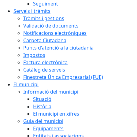
Seguiment
Serveis i tràmits
Tràmits i gestions
Validació de documents
Notificacions electròniques
Carpeta Ciutadana
Punts d'atenció a la ciutadania
Impostos
Factura electrònica
Catàleg de serveis
Finestreta Única Empresarial (FUE)
El municipi
Informació del municipi
Situació
Història
El municipi en xifres
Guia del municipi
Equipaments
Entitats i associacions