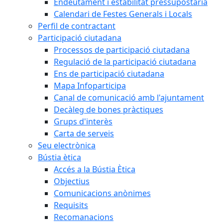
Endeutament i estabilitat pressupostària
Calendari de Festes Generals i Locals
Perfil de contractant
Participació ciutadana
Processos de participació ciutadana
Regulació de la participació ciutadana
Ens de participació ciutadana
Mapa Infoparticipa
Canal de comunicació amb l'ajuntament
Decàleg de bones pràctiques
Grups d'interès
Carta de serveis
Seu electrònica
Bústia ètica
Accés a la Bústia Ètica
Objectius
Comunicacions anònimes
Requisits
Recomanacions