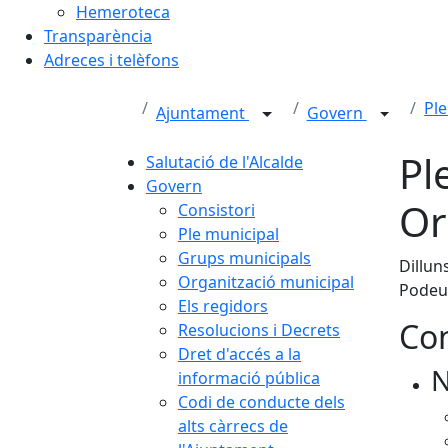
Hemeroteca
Transparència
Adreces i telèfons
Ple
Ajuntament
Govern
Pl
Salutació de l'Alcalde
Govern
Or
Consistori
Ple municipal
Grups municipals
Dillun
Organització municipal
Podeu 
Els regidors
Con
Resolucions i Decrets
Dret d'accés a la
N
informació pública
Codi de conducte dels
alts càrrecs de