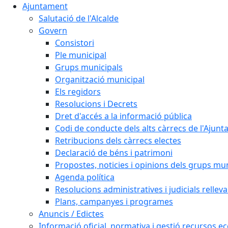
Ajuntament
Salutació de l'Alcalde
Govern
Consistori
Ple municipal
Grups municipals
Organització municipal
Els regidors
Resolucions i Decrets
Dret d'accés a la informació pública
Codi de conducte dels alts càrrecs de l'Ajun
Retribucions dels càrrecs electes
Declaració de béns i patrimoni
Propostes, noticies i opinions dels grups mu
Agenda política
Resolucions administratives i judicials rellev
Plans, campanyes i programes
Anuncis / Edictes
Informació oficial, normativa i gestió recursos 