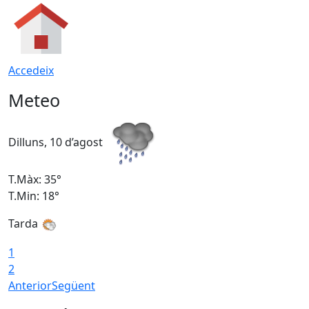
Accedeix
Meteo
Dilluns, 10 d’agost
D
T.Màx: 35°
T
T.Min: 18°
T
Tarda
T
1
2
Anterior
Següent