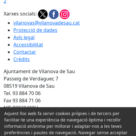
2
Xarxes socials:
vilanovas@vilanovadesau.cat
Protecció de dades
Avís legal
Accessibilitat
Contactar
Crèdits
Ajuntament de Vilanova de Sau
Passeig de Verdaguer, 7
08519 Vilanova de Sau
Tel. 93 884 70 06
Fax 93 884 71 06
NIF P0830400H
Aquest lloc web fa servir cookies pròpies i de tercers per
Amb la col·laboració de:
facilitar-te una experiència de navegació òptima i recollir
informació anònima per millorar i adaptar-nos a les teves
preferències i pautes de navegació. Navegar sense acceptar