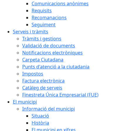
Comunicacions anònimes
Requisits
Recomanacions
Seguiment
Serveis i tràmits
Tràmits i gestions
Validació de documents
Notificacions electròniques
Carpeta Ciutadana
Punts d'atenció a la ciutadania
Impostos
Factura electrònica
Catàleg de serveis
Finestreta Única Empresarial (FUE)
El municipi
Informació del municipi
Situació
Història
El municipi en xifres