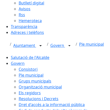
Butlletí digital
Avisos
Rss
Hemeroteca
Transparència
Adreces i telèfons
Ple municipal
Ajuntament
Govern
Salutació de l'Alcalde
Govern
Consistori
Ple municipal
Grups municipals
Organització municipal
Els regidors
Resolucions i Decrets
Dret d'accés a la informació pública