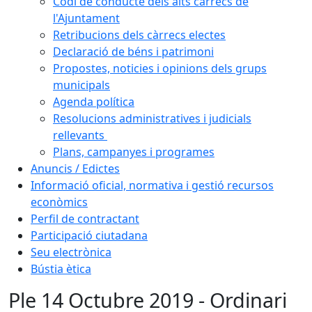
Codi de conducte dels alts càrrecs de
l'Ajuntament
Retribucions dels càrrecs electes
Declaració de béns i patrimoni
Propostes, noticies i opinions dels grups
municipals
Agenda política
Resolucions administratives i judicials
rellevants
Plans, campanyes i programes
Anuncis / Edictes
Informació oficial, normativa i gestió recursos
econòmics
Perfil de contractant
Participació ciutadana
Seu electrònica
Bústia ètica
Ple 14 Octubre 2019 - Ordinari