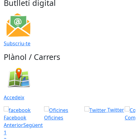
Butlletí digital
Subscriu-te
Plànol / Carrers
Accedeix
Twitter
Facebook
Oficines
Com a
Anterior
Següent
1