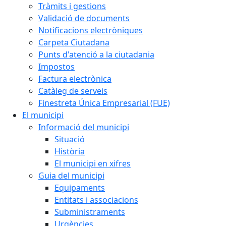
Tràmits i gestions
Validació de documents
Notificacions electròniques
Carpeta Ciutadana
Punts d'atenció a la ciutadania
Impostos
Factura electrònica
Catàleg de serveis
Finestreta Única Empresarial (FUE)
El municipi
Informació del municipi
Situació
Història
El municipi en xifres
Guia del municipi
Equipaments
Entitats i associacions
Subministraments
Urgències