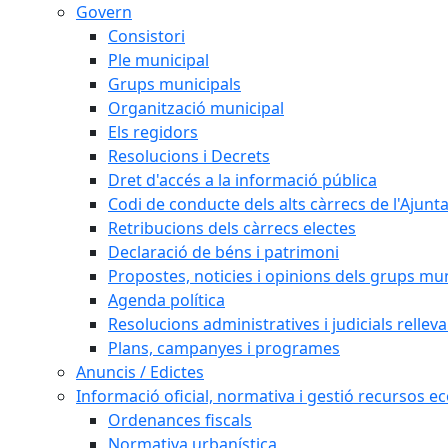
Govern
Consistori
Ple municipal
Grups municipals
Organització municipal
Els regidors
Resolucions i Decrets
Dret d'accés a la informació pública
Codi de conducte dels alts càrrecs de l'Ajun
Retribucions dels càrrecs electes
Declaració de béns i patrimoni
Propostes, noticies i opinions dels grups mu
Agenda política
Resolucions administratives i judicials rellev
Plans, campanyes i programes
Anuncis / Edictes
Informació oficial, normativa i gestió recursos 
Ordenances fiscals
Normativa urbanística