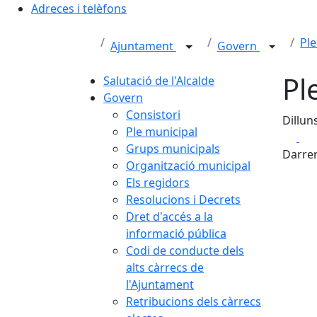
Adreces i telèfons
Ple
Ajuntament
Govern
Pl
Salutació de l'Alcalde
Govern
Consistori
Dillun
Ple municipal
Fa
Grups municipals
Darrer
Organització municipal
Els regidors
Resolucions i Decrets
Dret d'accés a la
informació pública
Codi de conducte dels
alts càrrecs de
l'Ajuntament
Retribucions dels càrrecs