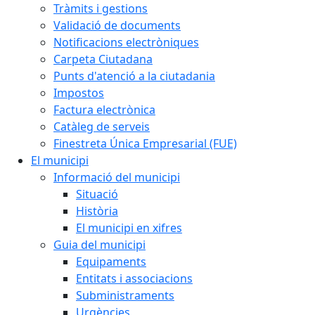
Tràmits i gestions
Validació de documents
Notificacions electròniques
Carpeta Ciutadana
Punts d'atenció a la ciutadania
Impostos
Factura electrònica
Catàleg de serveis
Finestreta Única Empresarial (FUE)
El municipi
Informació del municipi
Situació
Història
El municipi en xifres
Guia del municipi
Equipaments
Entitats i associacions
Subministraments
Urgències