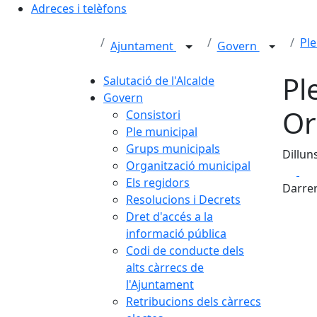
Adreces i telèfons
Ple
Ajuntament
Govern
Pl
Salutació de l'Alcalde
Govern
Or
Consistori
Ple municipal
Grups municipals
Dillun
Organització municipal
Fa
Els regidors
Darrer
Resolucions i Decrets
Dret d'accés a la
informació pública
Codi de conducte dels
alts càrrecs de
l'Ajuntament
Retribucions dels càrrecs