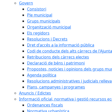
Govern
Consistori
Ple municipal
Grups municipals
Organització municipal
Els regidors
Resolucions i Decrets
Dret d'accés a la informació pública
Codi de conducte dels alts càrrecs de l'Ajun
Retribucions dels càrrecs electes
Declaració de béns i patrimoni
Propostes, noticies i opinions dels grups mu
Agenda política
Resolucions administratives i judicials rellev
Plans, campanyes i programes
Anuncis / Edictes
Informació oficial, normativa i gestió recursos 
Ordenances fiscals
Normativa urbanística