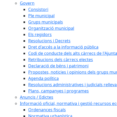
Govern
Consistori
Ple municipal
Grups municipals
Organització municipal
Els regidors
Resolucions i Decrets
Dret d'accés a la informació pública
Codi de conducte dels alts càrrecs de l'Ajun
Retribucions dels càrrecs electes
Declaració de béns i patrimoni
Propostes, noticies i opinions dels grups mu
Agenda política
Resolucions administratives i judicials rellev
Plans, campanyes i programes
Anuncis / Edictes
Informació oficial, normativa i gestió recursos 
Ordenances fiscals
Normativa urbanística