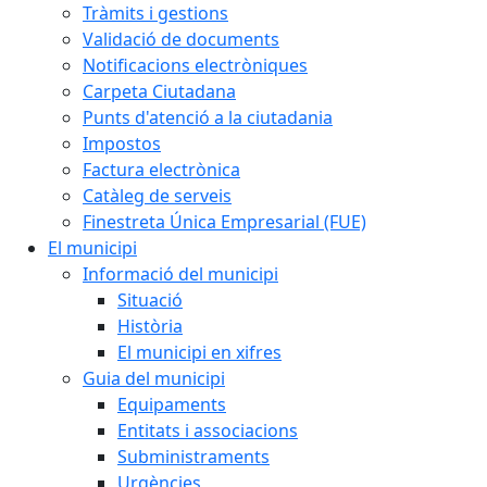
Tràmits i gestions
Validació de documents
Notificacions electròniques
Carpeta Ciutadana
Punts d'atenció a la ciutadania
Impostos
Factura electrònica
Catàleg de serveis
Finestreta Única Empresarial (FUE)
El municipi
Informació del municipi
Situació
Història
El municipi en xifres
Guia del municipi
Equipaments
Entitats i associacions
Subministraments
Urgències