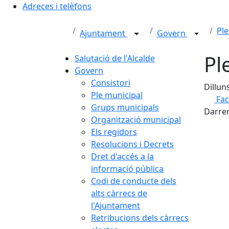
Adreces i telèfons
Ple
Ajuntament
Govern
Pl
Salutació de l'Alcalde
Govern
Consistori
Dillun
Ple municipal
Fa
Grups municipals
Darrer
Organització municipal
Els regidors
Resolucions i Decrets
Dret d'accés a la
informació pública
Codi de conducte dels
alts càrrecs de
l'Ajuntament
Retribucions dels càrrecs