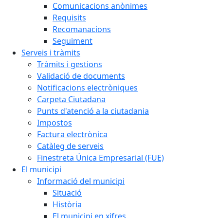
Comunicacions anònimes
Requisits
Recomanacions
Seguiment
Serveis i tràmits
Tràmits i gestions
Validació de documents
Notificacions electròniques
Carpeta Ciutadana
Punts d'atenció a la ciutadania
Impostos
Factura electrònica
Catàleg de serveis
Finestreta Única Empresarial (FUE)
El municipi
Informació del municipi
Situació
Història
El municipi en xifres