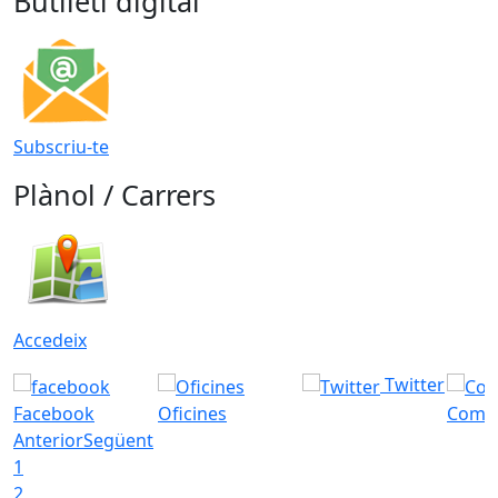
Butlletí digital
Subscriu-te
Plànol / Carrers
Accedeix
Twitter
Facebook
Oficines
Com a
Anterior
Següent
1
2