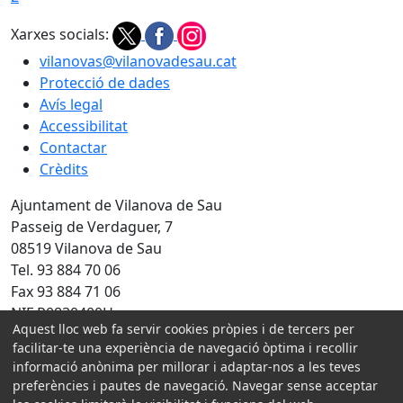
Xarxes socials:
vilanovas@vilanovadesau.cat
Protecció de dades
Avís legal
Accessibilitat
Contactar
Crèdits
Ajuntament de Vilanova de Sau
Passeig de Verdaguer, 7
08519 Vilanova de Sau
Tel. 93 884 70 06
Fax 93 884 71 06
NIF P0830400H
Aquest lloc web fa servir cookies pròpies i de tercers per
Amb la col·laboració de:
facilitar-te una experiència de navegació òptima i recollir
informació anònima per millorar i adaptar-nos a les teves
preferències i pautes de navegació. Navegar sense acceptar