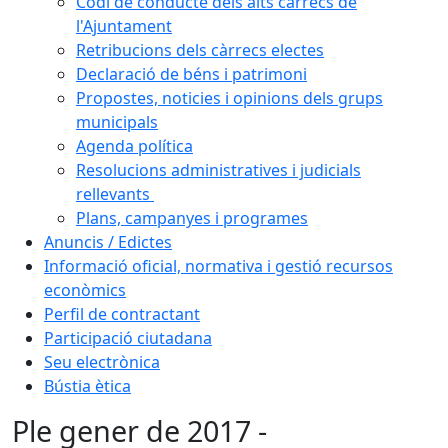
Codi de conducte dels alts càrrecs de
l'Ajuntament
Retribucions dels càrrecs electes
Declaració de béns i patrimoni
Propostes, noticies i opinions dels grups
municipals
Agenda política
Resolucions administratives i judicials
rellevants
Plans, campanyes i programes
Anuncis / Edictes
Informació oficial, normativa i gestió recursos
econòmics
Perfil de contractant
Participació ciutadana
Seu electrònica
Bústia ètica
Ple gener de 2017 -