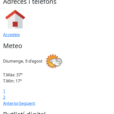
Adreces i telèfons
Accedeix
Meteo
Diumenge, 9 d’agost
D
T.Màx: 37°
T
T.Min: 17°
T
1
T
2
Anterior
Següent