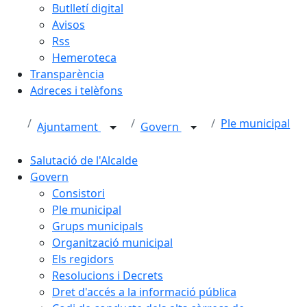
Butlletí digital
Avisos
Rss
Hemeroteca
Transparència
Adreces i telèfons
Ple municipal
Ajuntament
Govern
Salutació de l'Alcalde
Govern
Consistori
Ple municipal
Grups municipals
Organització municipal
Els regidors
Resolucions i Decrets
Dret d'accés a la informació pública