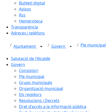
Butlletí digital
Avisos
Rss
Hemeroteca
Transparència
Adreces i telèfons
Ple municipal
Ajuntament
Govern
Salutació de l'Alcalde
Govern
Consistori
Ple municipal
Grups municipals
Organització municipal
Els regidors
Resolucions i Decrets
Dret d'accés a la informació pública