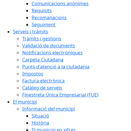
Comunicacions anònimes
Requisits
Recomanacions
Seguiment
Serveis i tràmits
Tràmits i gestions
Validació de documents
Notificacions electròniques
Carpeta Ciutadana
Punts d'atenció a la ciutadania
Impostos
Factura electrònica
Catàleg de serveis
Finestreta Única Empresarial (FUE)
El municipi
Informació del municipi
Situació
Història
El municipi en xifres