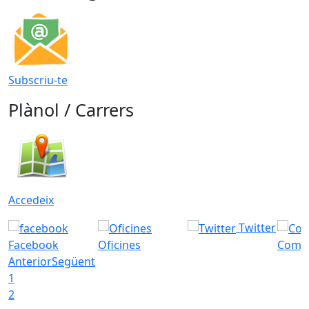
Subscriu-te
Plànol / Carrers
Accedeix
Twitter
Facebook
Oficines
Com a
Anterior
Següent
1
2