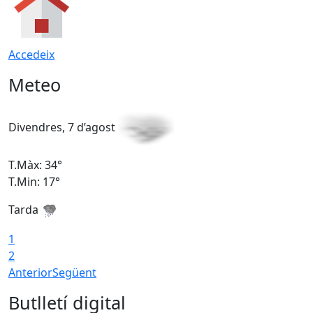
Accedeix
Meteo
Divendres, 7 d’agost
D
T.Màx: 34°
T
T.Min: 17°
T
Tarda
T
1
2
Anterior
Següent
Butlletí digital