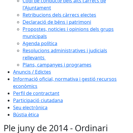
Codi de conducte dels alts càrrecs de
l'Ajuntament
Retribucions dels càrrecs electes
Declaració de béns i patrimoni
Propostes, noticies i opinions dels grups
municipals
Agenda política
Resolucions administratives i judicials
rellevants
Plans, campanyes i programes
Anuncis / Edictes
Informació oficial, normativa i gestió recursos
econòmics
Perfil de contractant
Participació ciutadana
Seu electrònica
Bústia ètica
Ple juny de 2014 - Ordinari