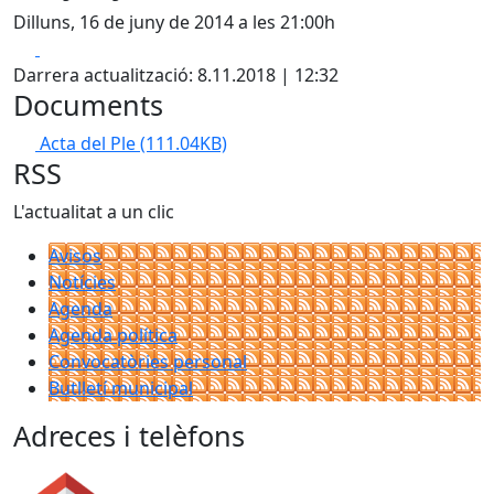
Dilluns, 16 de juny de 2014 a les 21:00h
Facebook
X
Darrera actualització: 8.11.2018 | 12:32
Documents
Acta del Ple
(111.04KB)
RSS
L'actualitat a un clic
Avisos
Notícies
Agenda
Agenda política
Convocatòries personal
Butlletí municipal
Adreces i telèfons