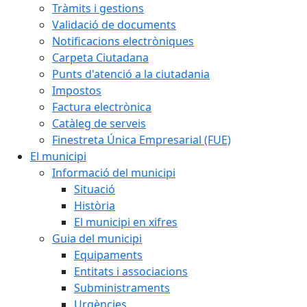
Tràmits i gestions
Validació de documents
Notificacions electròniques
Carpeta Ciutadana
Punts d'atenció a la ciutadania
Impostos
Factura electrònica
Catàleg de serveis
Finestreta Única Empresarial (FUE)
El municipi
Informació del municipi
Situació
Història
El municipi en xifres
Guia del municipi
Equipaments
Entitats i associacions
Subministraments
Urgències