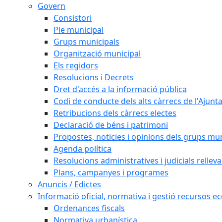
Govern
Consistori
Ple municipal
Grups municipals
Organització municipal
Els regidors
Resolucions i Decrets
Dret d'accés a la informació pública
Codi de conducte dels alts càrrecs de l'Ajun
Retribucions dels càrrecs electes
Declaració de béns i patrimoni
Propostes, noticies i opinions dels grups mu
Agenda política
Resolucions administratives i judicials rellev
Plans, campanyes i programes
Anuncis / Edictes
Informació oficial, normativa i gestió recursos 
Ordenances fiscals
Normativa urbanística