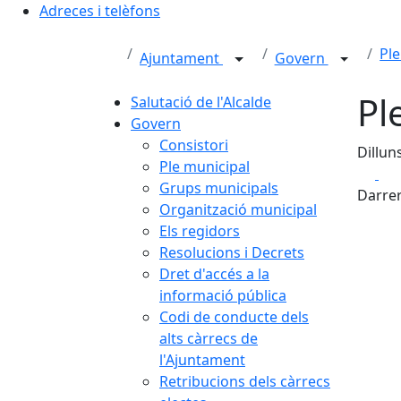
Adreces i telèfons
Ple
Ajuntament
Govern
Pl
Salutació de l'Alcalde
Govern
Consistori
Dillun
Ple municipal
Fa
Grups municipals
Darrer
Organització municipal
Els regidors
Resolucions i Decrets
Dret d'accés a la
informació pública
Codi de conducte dels
alts càrrecs de
l'Ajuntament
Retribucions dels càrrecs