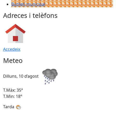
Butlletí municipal
Adreces i telèfons
Accedeix
Meteo
Dilluns, 10 d’agost
D
T.Màx: 35°
T
T.Min: 18°
T
Tarda
T