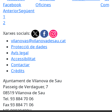
Facebook
Oficines
Com a
Anterior
Següent
1
2
Xarxes socials:
vilanovas@vilanovadesau.cat
Protecció de dades
Avís legal
Accessibilitat
Contactar
Crèdits
Ajuntament de Vilanova de Sau
Passeig de Verdaguer, 7
08519 Vilanova de Sau
Tel. 93 884 70 06
Fax 93 884 71 06
NIF P0830400H