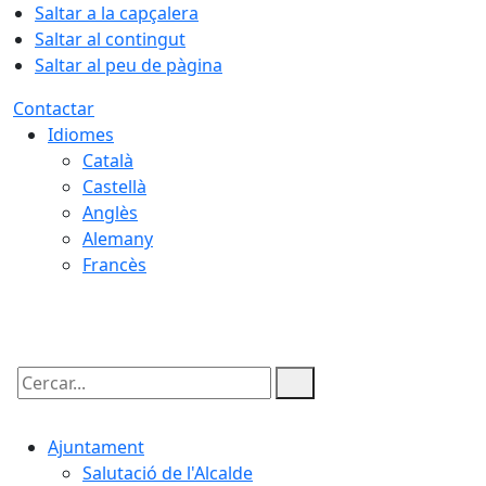
Saltar a la capçalera
Saltar al contingut
Saltar al peu de pàgina
Contactar
Idiomes
Català
Castellà
Anglès
Alemany
Francès
10.08.2026 | 06:33
Cercar:
Ajuntament
Salutació de l'Alcalde