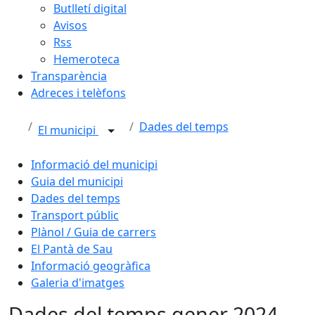
Butlletí digital
Avisos
Rss
Hemeroteca
Transparència
Adreces i telèfons
Dades del temps
El municipi
Informació del municipi
Guia del municipi
Dades del temps
Transport públic
Plànol / Guia de carrers
El Pantà de Sau
Informació geogràfica
Galeria d'imatges
Dades del temps gener 2024