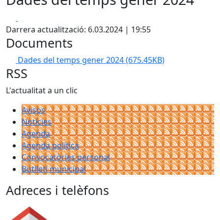
Facebook
X
Darrera actualització: 6.03.2024 | 19:55
Documents
Dades del temps gener 2024
(675.45KB)
RSS
L'actualitat a un clic
Avisos
Notícies
Agenda
Agenda política
Convocatòries personal
Butlletí municipal
Adreces i telèfons