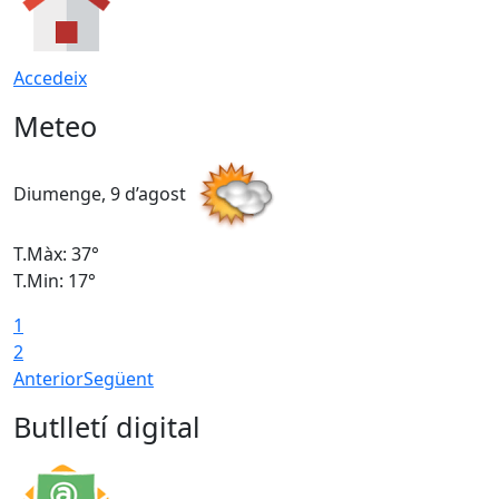
Accedeix
Meteo
Diumenge, 9 d’agost
D
T.Màx: 37°
T
T.Min: 17°
T
1
T
2
Anterior
Següent
Butlletí digital