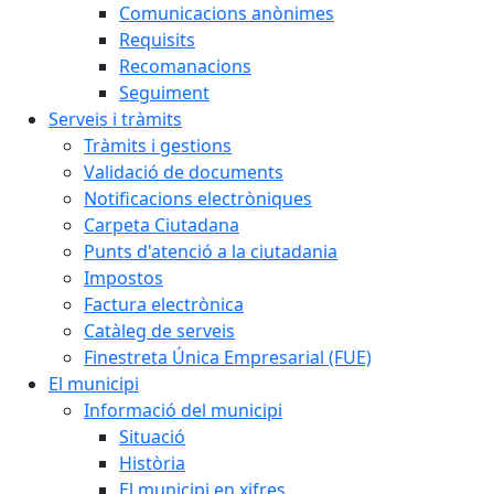
Comunicacions anònimes
Requisits
Recomanacions
Seguiment
Serveis i tràmits
Tràmits i gestions
Validació de documents
Notificacions electròniques
Carpeta Ciutadana
Punts d'atenció a la ciutadania
Impostos
Factura electrònica
Catàleg de serveis
Finestreta Única Empresarial (FUE)
El municipi
Informació del municipi
Situació
Història
El municipi en xifres