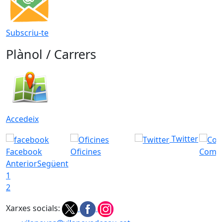
Subscriu-te
Plànol / Carrers
Accedeix
Twitter
Facebook
Oficines
Com a
Anterior
Següent
1
2
Xarxes socials: