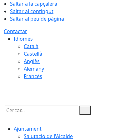
Saltar a la capçalera
Saltar al contingut
Saltar al peu de pàgina
Contactar
Idiomes
Català
Castellà
Anglès
Alemany
Francès
07.08.2026 | 04:20
Cercar:
Ajuntament
Salutació de l'Alcalde