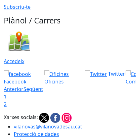
Subscriu-te
Plànol / Carrers
Accedeix
Twitter
Facebook
Oficines
Com a
Anterior
Següent
1
2
Xarxes socials:
vilanovas@vilanovadesau.cat
Protecció de dades