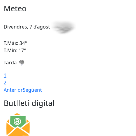
Meteo
Divendres, 7 d’agost
D
T.Màx: 34°
T
T.Min: 17°
T
Tarda
T
1
2
Anterior
Següent
Butlletí digital