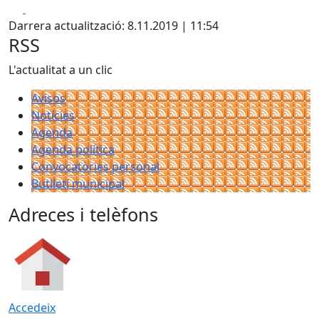
Facebook
X
Darrera actualització: 8.11.2019 | 11:54
RSS
L'actualitat a un clic
Avisos
Notícies
Agenda
Agenda política
Convocatòries personal
Butlletí municipal
Adreces i telèfons
Accedeix