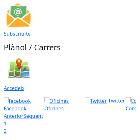
Subscriu-te
Plànol / Carrers
Accedeix
Twitter
Facebook
Oficines
Com a
Anterior
Següent
1
2