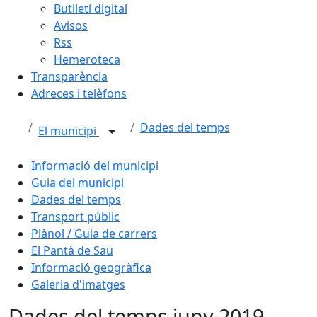
Butlletí digital
Avisos
Rss
Hemeroteca
Transparència
Adreces i telèfons
Dades del temps
El municipi
Informació del municipi
Guia del municipi
Dades del temps
Transport públic
Plànol / Guia de carrers
El Pantà de Sau
Informació geogràfica
Galeria d'imatges
Dades del temps juny 2019