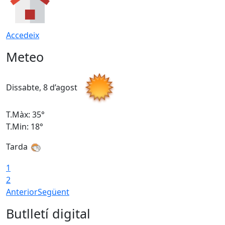
Accedeix
Meteo
Dissabte, 8 d’agost
D
T.Màx: 35°
T
T.Min: 18°
T
Tarda
T
1
2
Anterior
Següent
Butlletí digital