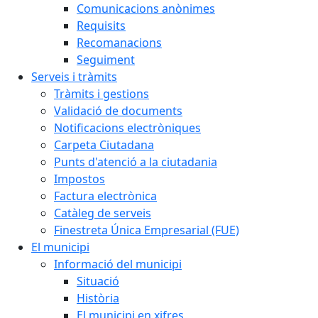
Comunicacions anònimes
Requisits
Recomanacions
Seguiment
Serveis i tràmits
Tràmits i gestions
Validació de documents
Notificacions electròniques
Carpeta Ciutadana
Punts d'atenció a la ciutadania
Impostos
Factura electrònica
Catàleg de serveis
Finestreta Única Empresarial (FUE)
El municipi
Informació del municipi
Situació
Història
El municipi en xifres