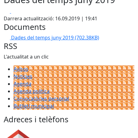
Facebook
X
Darrera actualització: 16.09.2019 | 19:41
Documents
Dades del temps juny 2019
(702.38KB)
RSS
L'actualitat a un clic
Avisos
Notícies
Agenda
Agenda política
Convocatòries personal
Butlletí municipal
Adreces i telèfons