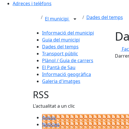
Adreces i telèfons
Dades del temps
El municipi
Da
Informació del municipi
Guia del municipi
Dades del temps
Fa
Transport públic
Darrer
Plànol / Guia de carrers
El Pantà de Sau
Informació geogràfica
Galeria d'imatges
RSS
L'actualitat a un clic
Avisos
Notícies