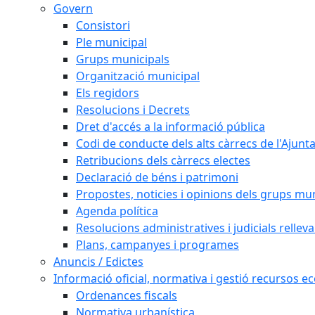
Govern
Consistori
Ple municipal
Grups municipals
Organització municipal
Els regidors
Resolucions i Decrets
Dret d'accés a la informació pública
Codi de conducte dels alts càrrecs de l'Ajun
Retribucions dels càrrecs electes
Declaració de béns i patrimoni
Propostes, noticies i opinions dels grups mu
Agenda política
Resolucions administratives i judicials rellev
Plans, campanyes i programes
Anuncis / Edictes
Informació oficial, normativa i gestió recursos 
Ordenances fiscals
Normativa urbanística