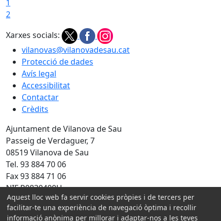
1
2
Xarxes socials:
vilanovas@vilanovadesau.cat
Protecció de dades
Avís legal
Accessibilitat
Contactar
Crèdits
Ajuntament de Vilanova de Sau
Passeig de Verdaguer, 7
08519 Vilanova de Sau
Tel. 93 884 70 06
Fax 93 884 71 06
NIF P0830400H
Aquest lloc web fa servir cookies pròpies i de tercers per
Amb la col·laboració de:
facilitar-te una experiència de navegació òptima i recollir
informació anònima per millorar i adaptar-nos a les teves