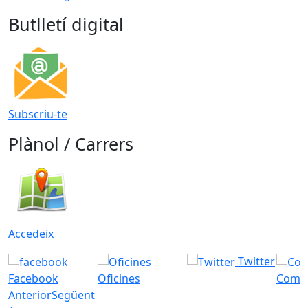
Butlletí digital
Subscriu-te
Plànol / Carrers
Accedeix
Twitter
Facebook
Oficines
Com a
Anterior
Següent