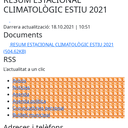
CLIMATOLÒGIC ESTIU 2021
Facebook
X
Darrera actualització: 18.10.2021 | 10:51
Documents
RESUM ESTACIONAL CLIMATOLÒGIC ESTIU 2021
(504.62KB)
RSS
L'actualitat a un clic
Avisos
Notícies
Agenda
Agenda política
Convocatòries personal
Butlletí municipal
Adreces i telèfons