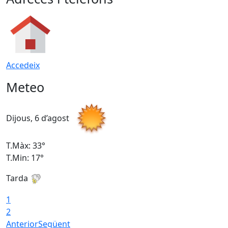
Accedeix
Meteo
Dijous, 6 d’agost
D
T.Màx: 33°
T
T.Min: 17°
T
Tarda
T
1
2
Anterior
Següent