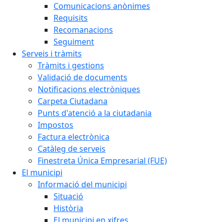
Comunicacions anònimes
Requisits
Recomanacions
Seguiment
Serveis i tràmits
Tràmits i gestions
Validació de documents
Notificacions electròniques
Carpeta Ciutadana
Punts d'atenció a la ciutadania
Impostos
Factura electrònica
Catàleg de serveis
Finestreta Única Empresarial (FUE)
El municipi
Informació del municipi
Situació
Història
El municipi en xifres