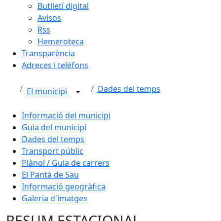
Butlletí digital
Avisos
Rss
Hemeroteca
Transparència
Adreces i telèfons
Dades del temps
El municipi
Informació del municipi
Guia del municipi
Dades del temps
Transport públic
Plànol / Guia de carrers
El Pantà de Sau
Informació geogràfica
Galeria d'imatges
RESUM ESTACIONAL