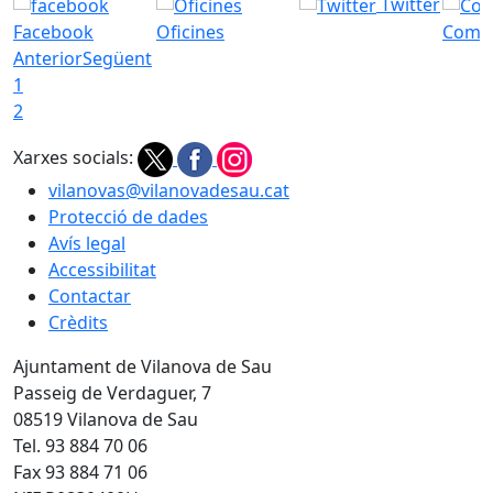
Twitter
Facebook
Oficines
Com a
Anterior
Següent
1
2
Xarxes socials:
vilanovas@vilanovadesau.cat
Protecció de dades
Avís legal
Accessibilitat
Contactar
Crèdits
Ajuntament de Vilanova de Sau
Passeig de Verdaguer, 7
08519 Vilanova de Sau
Tel. 93 884 70 06
Fax 93 884 71 06