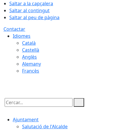
Saltar a la capçalera
Saltar al contingut
Saltar al peu de pàgina
Contactar
Idiomes
Català
Castellà
Anglès
Alemany
Francès
07.08.2026 | 20:04
Cercar:
Ajuntament
Salutació de l'Alcalde