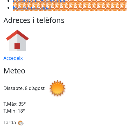
Convocatòries personal
Butlletí municipal
Adreces i telèfons
Accedeix
Meteo
Dissabte, 8 d’agost
D
T.Màx: 35°
T
T.Min: 18°
T
Tarda
T